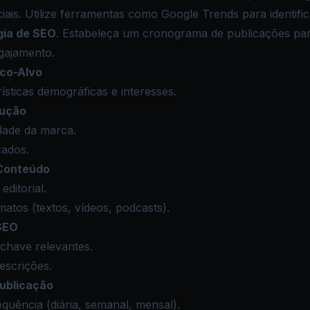
iais. Utilize ferramentas como
Google Trends
para identifi
gia de SEO
. Estabeleça um cronograma de publicações pa
gajamento.
ico-Alvo
rísticas demográficas e interesses.
dução
idade da marca.
cados.
Conteúdo
editorial.
matos (textos, vídeos, podcasts).
SEO
chave relevantes.
escrições.
Publicação
quência (diária, semanal, mensal).