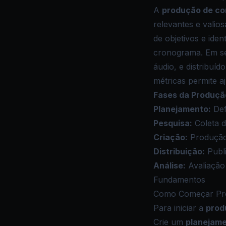
A
produção de c
relevantes e valio
de objetivos e ide
cronograma. Em se
áudio, e distribuíd
métricas permite a
Fases da Produçã
Planejamento:
Def
Pesquisa:
Coleta d
Criação:
Produção 
Distribuição:
Publi
Análise:
Avaliação 
Fundamentos
Como Começar Pr
Para iniciar a
prod
Crie um
planejam