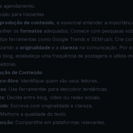
de agendamento.
údo para Iniciantes
produção de conteúdo
, é essencial entender a importânci
olher os
formatos
adequados. Comece com pesquisas sob
ilize ferramentas como
Google Trends
e
SEMrush
. Crie co
rizando a
originalidade
e a
clareza
na comunicação. Por e
 blog, estabeleça uma frequência de postagens e utilize i
eitores.
ução de Conteúdo
ico-Alvo
: Identifique quem são seus leitores.
cos
: Use ferramentas para descobrir tendências.
to
: Decida entre blog, vídeo ou redes sociais.
údo
: Escreva com originalidade e clareza.
 Melhore a qualidade do texto.
moção
: Compartilhe em plataformas relevantes.