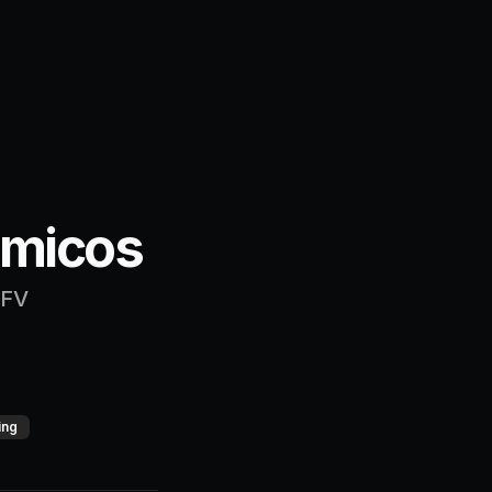
êmicos
UFV
ing