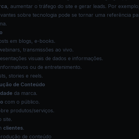
rca
, aumentar o
tráfego
do site e gerar leads. Por exempl
levantes sobre tecnologia pode se tornar uma referência par
ma.
o
posts em blogs, e-books.
 webinars, transmissões ao vivo.
resentações visuais de dados e informações.
 informativos ou de entretenimento.
sts, stories e reels.
dução de Conteúdo
lidade
da marca.
to
com o público.
obre produtos/serviços.
 site.
em
clientes
.
produção de conteúdo