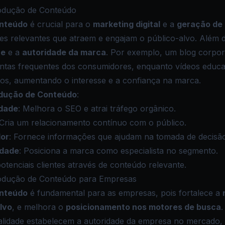
odução de Conteúdo
onteúdo
é crucial para o
marketing digital
e a
geração de 
s relevantes que atraem e engajam o público-alvo. Além d
ne
e a
autoridade da marca
. Por exemplo, um blog corpor
ntas frequentes dos consumidores, enquanto vídeos educ
os, aumentando o interesse e a confiança na marca.
odução de Conteúdo
:
idade
: Melhora o
SEO
e atrai tráfego orgânico.
 Cria um relacionamento contínuo com o público.
or
: Fornece informações que ajudam na tomada de decisão
idade
: Posiciona a marca como especialista no segmento.
 potenciais clientes através de conteúdo relevante.
rodução de Conteúdo para Empresas
onteúdo
é fundamental para as empresas, pois fortalece a
lvo
, e melhora o
posicionamento nos motores de busca
ualidade estabelecem a autoridade da empresa no mercado