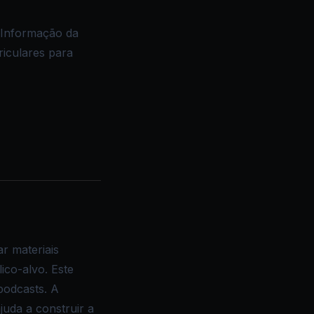
 Informação da
riculares para
r materiais
ico-alvo. Este
podcasts. A
ajuda a construir a