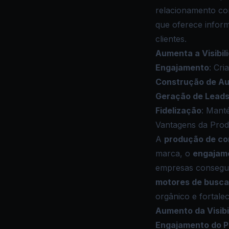
relacionamento com
que oferece inform
clientes.
Aumenta a Visibil
Engajamento
: Cri
Construção de Au
Geração de Lead
Fidelização
: Manté
Vantagens da Pro
A
produção de c
marca, o
engajam
empresas conseguem
motores de busca
orgânico e fortale
Aumento da Visibi
Engajamento do P