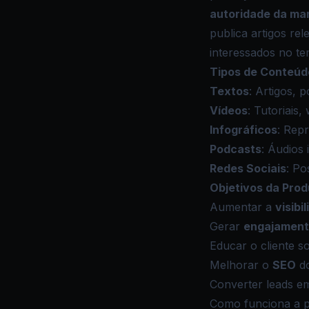
autoridade da ma
publica artigos re
interessados no te
Tipos de Conteúd
Textos
: Artigos, 
Vídeos
: Tutoriais,
Infográficos
: Rep
Podcasts
: Áudios
Redes Sociais
: Po
Objetivos da Pro
Aumentar a
visibi
Gerar
engajamen
Educar o cliente s
Melhorar o
SEO
do
Converter leads 
Como funciona a 