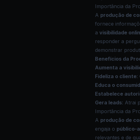
Importância da Pr
A
produção de c
fornece informaçõe
a
visibilidade onli
responder a pergu
demonstrar produt
Benefícios da Pr
Aumenta a visibil
Fideliza o cliente
:
Educa o consumid
Estabelece autor
Gera leads
: Atrai
Importância da P
A
produção de c
engaja o
público-a
relevantes e de q