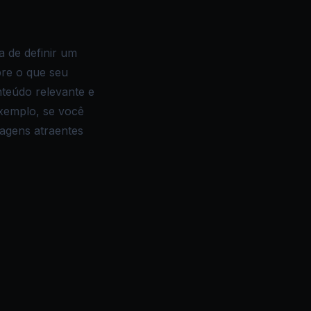
a de definir um
re o que seu
nteúdo relevante e
xemplo, se você
magens atraentes