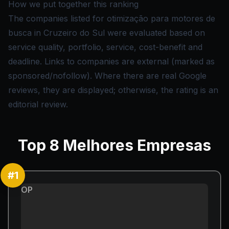
How we put together this ranking
The companies listed for otimização para motores de
busca in Cruzeiro do Sul were evaluated based on
service quality, portfolio, service, cost-benefit and
deadline. Links to companies are external (marked as
sponsored/nofollow). Where there are real Google
reviews, they are displayed; otherwise, the rating is an
editorial review.
Top
8
Melhores Empresas
#
1
OP