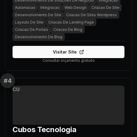
Desenvolvimento De Solucoes De Negocio
Integracao
Automacao
Integracao
Web Design
Criacao De Site
Desenvolvimento De Site
Criacao De Sites Wordpress
Layouts De Site
Criacao De Landing Page
Criacao De Portais
Criacao De Blog
Desenvolvimento De Blog
Visitar Site
Consultar orçamento gratuito
#
4
CU
Cubos Tecnologia