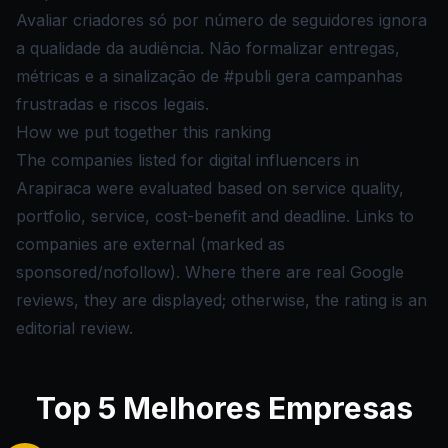
Avaliar criadores só por número de seguidores ignora
a qualidade da audiência. Não formalizar entregas,
métricas e a sinalização de #publi gera campanhas
frustradas e riscos legais.
How we put together this ranking
The companies listed for digital influencers in
Arapiraca were evaluated based on service quality,
portfolio, service, cost-benefit and deadline. Links to
companies are external (marked as
sponsored/nofollow). Where there are real Google
reviews, they are displayed; otherwise, the rating is an
editorial review.
Top
5
Melhores Empresas