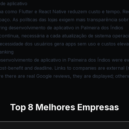
de aplicativo
a como Flutter e React Native reduzem custo e tempo. R
ço. As políticas das lojas exigem mais transparência sobr
g desenvolvimento de aplicativo in Palmeira dos Índios
ntínua, necessária a cada atualização de sistema operacio
necessidade dos usuários gera apps sem uso e custos eleva
anking
esenvolvimento de aplicativo in Palmeira dos Índios were e
, cost-benefit and deadline. Links to companies are external 
there are real Google reviews, they are displayed; otherwi
Top
8
Melhores Empresas