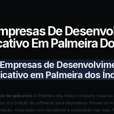
Empresas De Desenvo
cativo Em Palmeira Do
 Empresas de Desenvolvim
icativo em Palmeira dos Ín
to de aplicativo
in Palmeira dos Índios company requires 
ivo é a criação de softwares para dispositivos móveis ou m
amação, integração com servidores e publicação nas lojas. P