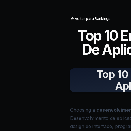
Voltar para Rankings
Top 10 
De Apli
Top 10
Apl
Choosing a
desenvolvimen
Desenvolvimento de aplicat
design de interface, progr