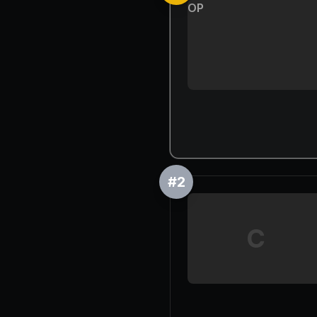
OP
#
2
C