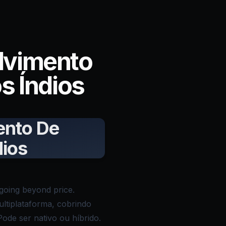
lvimento
s Índios
ento De
dios
going beyond price.
ultiplataforma, cobrindo
ode ser nativo ou híbrido.