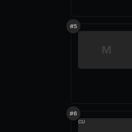
#
5
M
#
6
CU