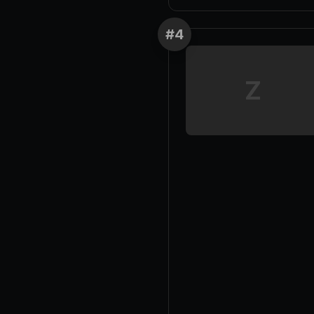
#
4
Z