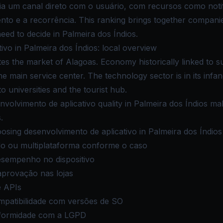
 um canal direto com o usuário, com recursos como notifi
nto e a recorrência. This ranking brings together companie
need to decide in Palmeira dos Índios.
vo in Palmeira dos Índios: local overview
tes the market of Alagoas. Economy historically linked to 
he main service center. The technology sector is in its infan
 to universities and the tourist hub.
nvolvimento de aplicativo quality in Palmeira dos Índios mak
.
sing desenvolvimento de aplicativo in Palmeira dos Índios
ido ou multiplataforma conforme o caso
esempenho no dispositivo
aprovação nas lojas
e APIs
mpatibilidade com versões de SO
formidade com a LGPD