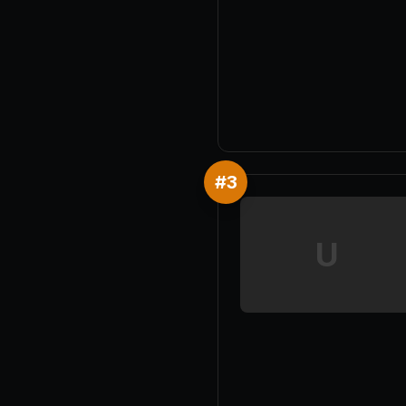
#
3
U