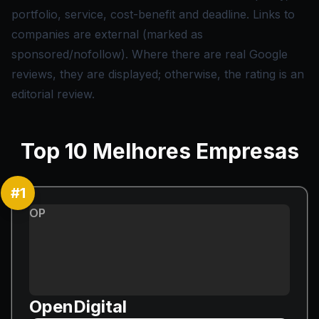
portfolio, service, cost-benefit and deadline. Links to
companies are external (marked as
sponsored/nofollow). Where there are real Google
reviews, they are displayed; otherwise, the rating is an
editorial review.
Top
10
Melhores Empresas
#
1
OP
OpenDigital