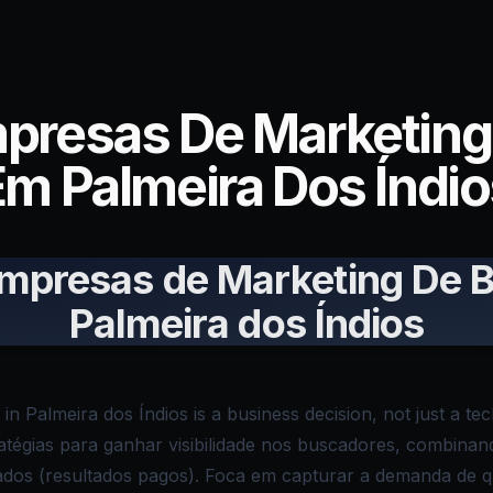
mpresas De Marketing
Em Palmeira Dos Índio
Empresas de Marketing De 
Palmeira dos Índios
in Palmeira dos Índios is a business decision, not just a te
tégias para ganhar visibilidade nos buscadores, combinan
nados (resultados pagos). Foca em capturar a demanda de 