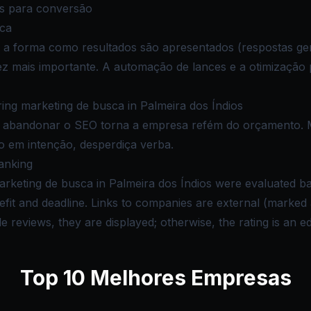
es para conversão
sca
a forma como resultados são apresentados (respostas ger
ez mais importante. A automação de lances e a otimização
ng marketing de busca in Palmeira dos Índios
 e abandonar o SEO torna a empresa refém do orçamento. 
o em intenção, desperdiça verba.
anking
arketing de busca in Palmeira dos Índios were evaluated ba
nefit and deadline. Links to companies are external (marke
reviews, they are displayed; otherwise, the rating is an edi
Top
10
Melhores Empresas