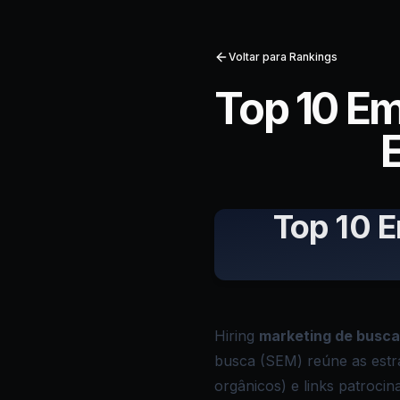
Voltar para Rankings
Top 10 E
Top 10 
Hiring
marketing de busca
busca (SEM) reúne as estra
orgânicos) e links patroci