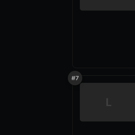
#
7
L