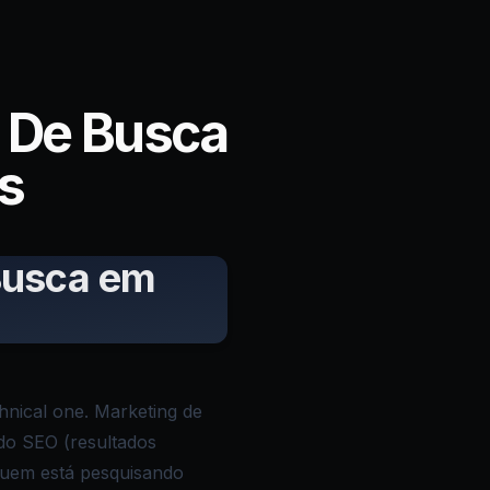
 De Busca
s
Busca em
chnical one. Marketing de
do SEO (resultados
quem está pesquisando