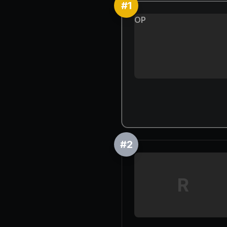
#
1
OP
#
2
R