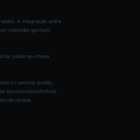
adas). A integração entre
 por intenção ganham
Mirar palavras-chave
sed on service quality,
d as sponsored/nofollow).
torial review.