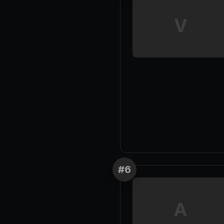
V
#
6
A