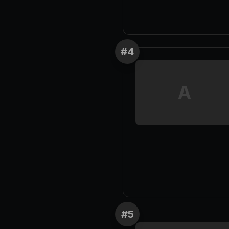
#
4
A
#
5