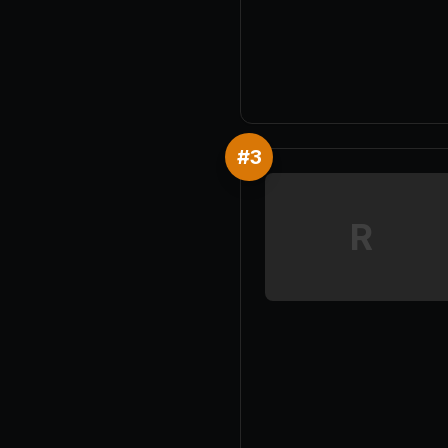
#
3
R