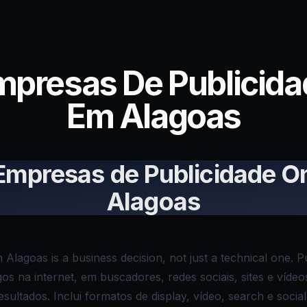
mpresas De Publicida
Em Alagoas
Empresas de Publicidade O
Alagoas
n Alagoas is a business decision, not just a technical one. P
os na internet, em buscadores, redes sociais, sites e víd
ultados. Inclui formatos de display, vídeo, search e social