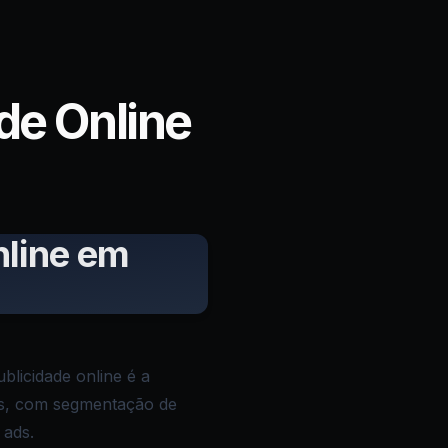
de Online
nline em
ublicidade online é a
eos, com segmentação de
 ads.