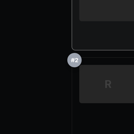
#
2
R