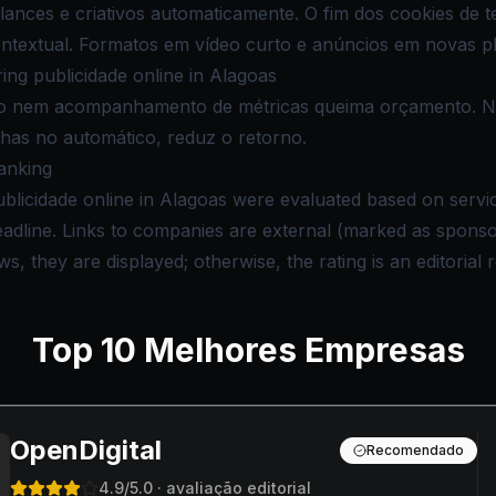
lances e criativos automaticamente. O fim dos cookies de t
ntextual. Formatos em vídeo curto e anúncios em novas p
ng publicidade online in Alagoas
ro nem acompanhamento de métricas queima orçamento. Não
has no automático, reduz o retorno.
anking
blicidade online in Alagoas were evaluated based on service
deadline. Links to companies are external (marked as spon
s, they are displayed; otherwise, the rating is an editorial 
Top
10
Melhores Empresas
OpenDigital
Recomendado
4.9
/5.0
· avaliação editorial