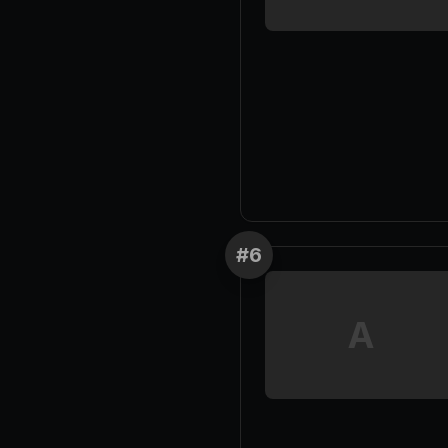
#
6
A