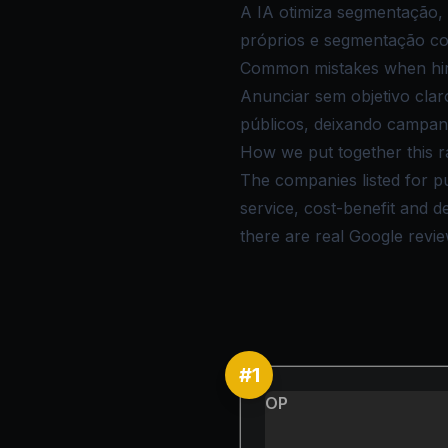
A IA otimiza segmentação, 
próprios e segmentação co
Common mistakes when hiri
Anunciar sem objetivo cla
públicos, deixando campan
How we put together this r
The companies listed for pu
service, cost-benefit and 
there are real Google review
#
1
OP