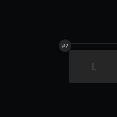
#
7
L