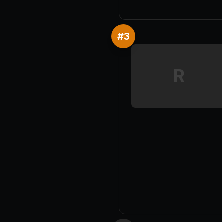
#
3
R