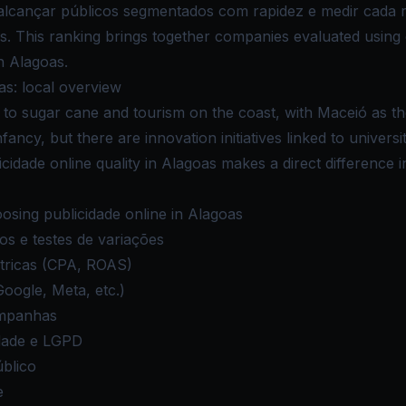
lcançar públicos segmentados com rapidez e medir cada re
. This ranking brings together companies evaluated using ob
n Alagoas.
as: local overview
d to sugar cane and tourism on the coast, with Maceió as th
nfancy, but there are innovation initiatives linked to universi
icidade online quality in Alagoas makes a direct difference i
sing publicidade online in Alagoas
os e testes de variações
étricas (CPA, ROAS)
oogle, Meta, etc.)
ampanhas
dade e LGPD
blico
e