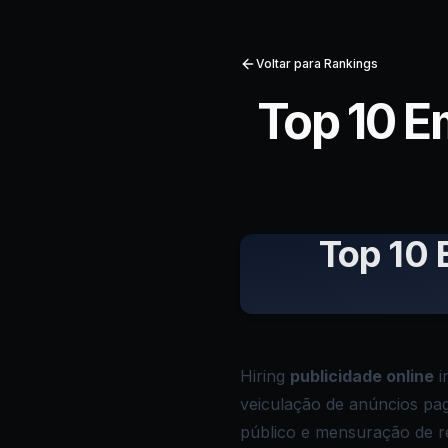
Voltar para Rankings
Top 10 E
Top 10 
Hiring
publicidade online
i
veiculação de anúncios pag
público e mensuração de res