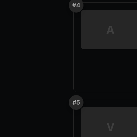
#
4
A
#
5
V