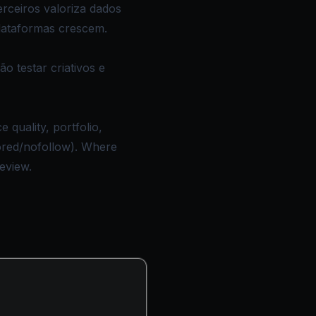
erceiros valoriza dados
lataformas crescem.
 testar criativos e
 quality, portfolio,
sored/nofollow). Where
review.