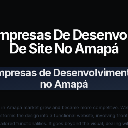
Empresas De Desenvo
De Site No Amapá
mpresas de Desenvolviment
no Amapá
in Amapá market grew and became more competitive. Webs
sforms the design into a functional website, involving fro
ailored functionalities. It goes beyond the visual, dealing wi