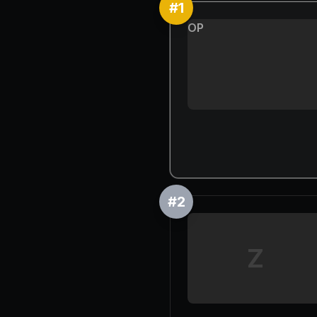
#
1
OP
#
2
Z