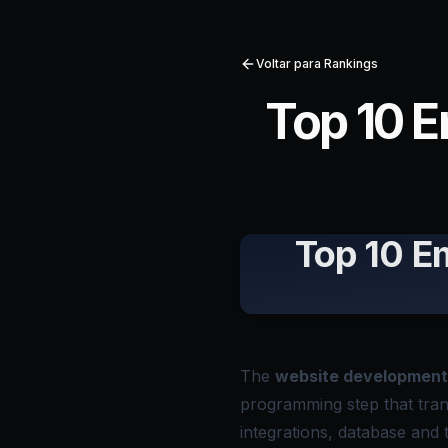
Voltar para Rankings
Top 10 
Top 10 E
The
website development
programming step that tran
integrations, database and t