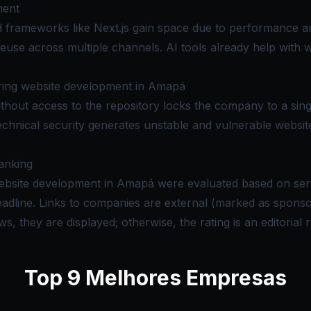
ment
d frameworks like Next.js gain space due to performance 
reuse across multiple channels. AI tools already help with 
ing website development in Amapá
hout access to the repository locks the company to a singl
chnical security generates unstable and vulnerable website
anking
ebsite development in Amapá were evaluated based on servic
deadline. Links to companies are external (marked as spon
s, they are displayed; otherwise, the rating is an editorial 
Top
9
Melhores Empresas