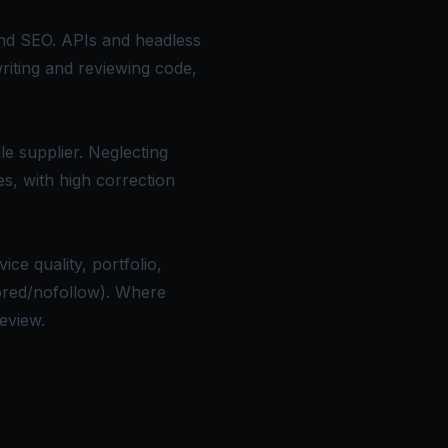
and SEO. APIs and headless
writing and reviewing code,
e supplier. Neglecting
s, with high correction
e quality, portfolio,
sored/nofollow). Where
review.