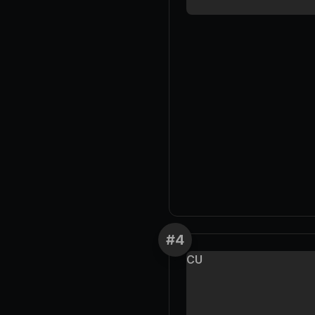
#
4
CU