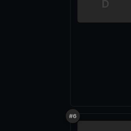
D
#
6