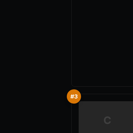
#
3
C