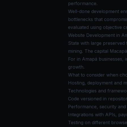
performance.
Well-done development ensur
bottlenecks that compromi
evaluated using objective c
Website Development in Am
State with large preserved
mining. The capital Macapá 
For in Amapá businesses, in
growth.
What to consider when ch
Hosting, deployment and m
Technologies and frameworks
Code versioned in reposit
Performance, security and 
Integrations with APIs, pa
Testing on different brows