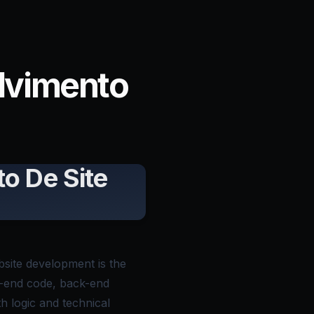
lvimento
o De Site
ite development is the
nt-end code, back-end
th logic and technical