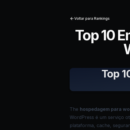
Voltar para Rankings
Top 10 
Top 1
The
hospedagem para wo
WordPress é um serviço ot
plataforma, cache, segura