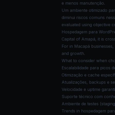
e menos manutenção.
Um ambiente otimizado par
diminui riscos comuns ness
evaluated using objective c
Hospedagem para WordPres
Capital of Amapá, it is cro
For in Macapá businesses, i
and growth.
What to consider when ch
Escalabilidade para picos d
Otimização e cache especí
Atualizações, backups e s
Velocidade e uptime garant
Suporte técnico com conh
Ambiente de testes (staging
Trends in hospedagem par