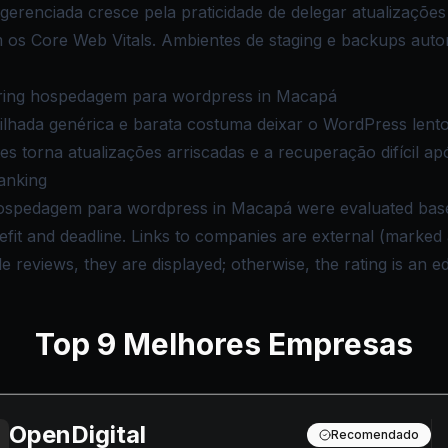
renciada cresce pela praticidade de delegar atualizaçõe
s Core Web Vitals. Ambientes de staging e backups auto
ing hospedagem para wordpress in Macapá
hada genérica e barata costuma deixar o WordPress lento 
s torna atualizações arriscadas e a recuperação difícil apó
anking
hospedagem para wordpress in Macapá were evaluated based
nefit and deadline. Links to companies are external (marke
reviews, they are displayed; otherwise, the rating is an edi
Top
9
Melhores Empresas
OpenDigital
Recomendado