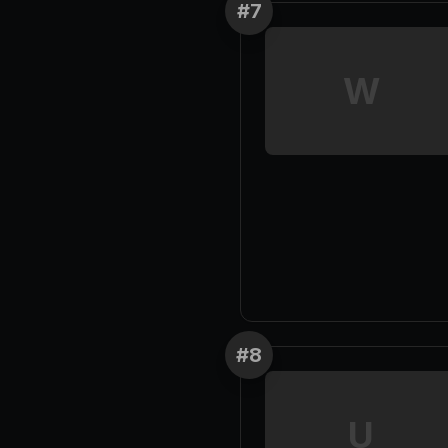
#
7
W
#
8
U