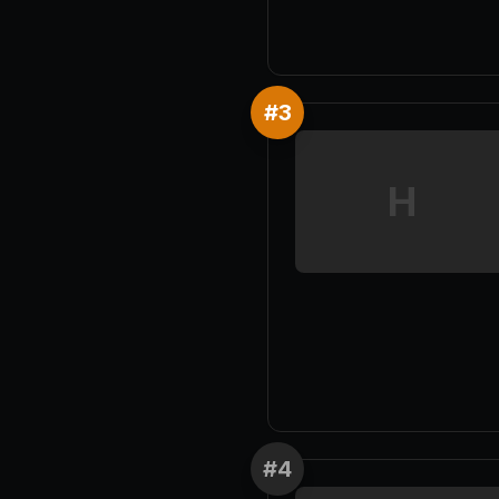
#
3
H
#
4