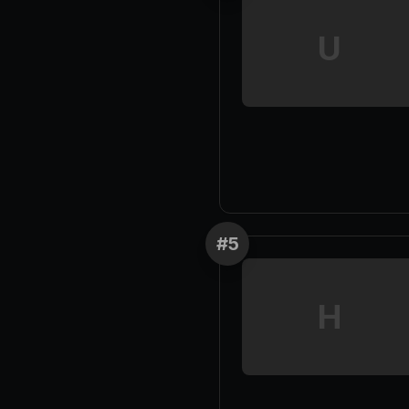
U
#
5
H