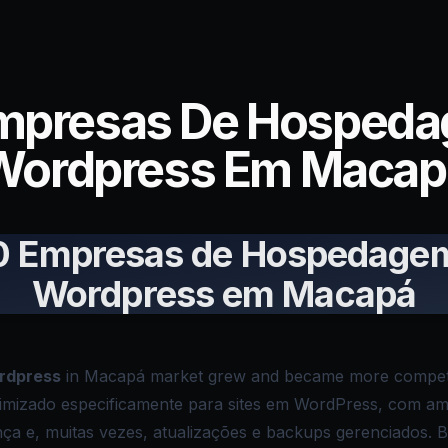
Empresas De Hospeda
Wordpress Em Macap
0 Empresas de Hospedage
Wordpress em Macapá
rdpress
in Macapá market grew and became more compet
imizado especificamente para sites em WordPress, com amb
nça e, muitas vezes, atualizações e backups gerenciados