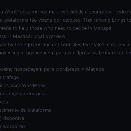
a WordPress entrega mais velocidade e segurança, reduz 
a plataforma tão visada por ataques. This ranking brings 
riteria to help those who need to decide in Macapá.
s in Macapá: local overview
ssed by the Equator and concentrates the state's services an
nvesting in hospedagem para wordpress with discretion tend
oosing hospedagem para wordpress in Macapá
e tráfego
ficos para WordPress
egurança gerenciados
idos
ecimento da plataforma
) disponível
a wordpress