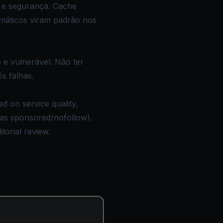
s e segurança. Cache
máticos viram padrão nos
e vulnerável. Não ter
s falhas.
 on service quality,
d as sponsored/nofollow).
torial review.