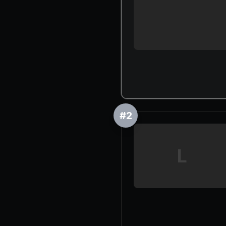
#
2
L