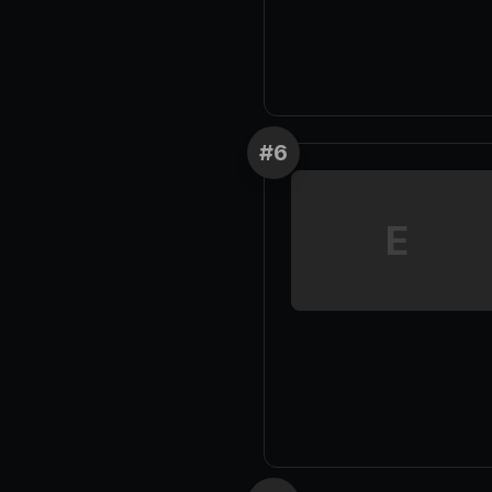
#
6
E