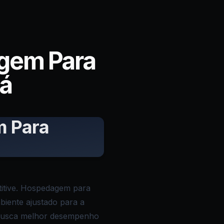
gem Para
á
m Para
itive. Hospedagem para
iente ajustado para a
. Busca melhor desempenho