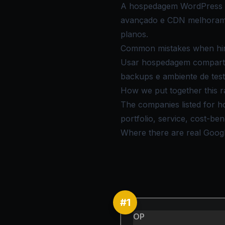
A hospedagem WordPress ge
avançado e CDN melhoram o
planos.
Common mistakes when hir
Usar hospedagem compartil
backups e ambiente de teste
How we put together this r
The companies listed for 
portfolio, service, cost-be
Where there are real Google 
#
1
OP