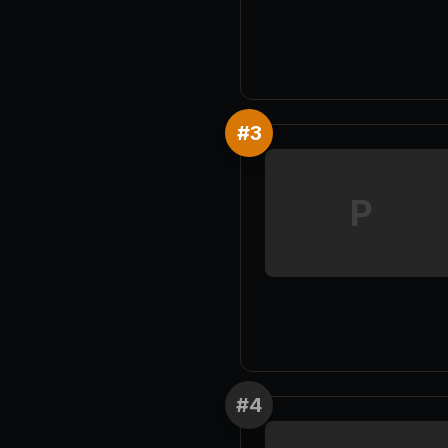
#
3
P
#
4