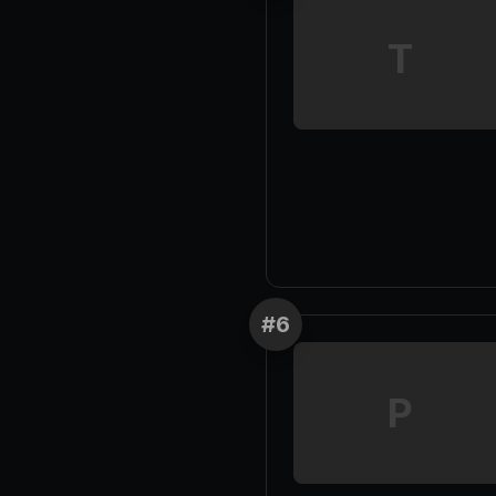
T
#
6
P