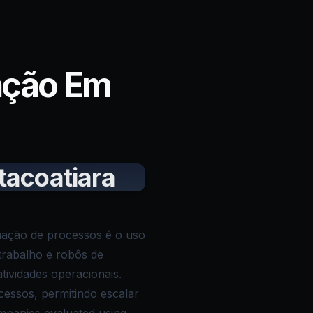
ação Em
tacoatiara
tomação de processos é o uso
 trabalho e robôs de
ividades operacionais.
ocessos, permitindo escalar