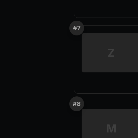
#
7
Z
#
8
M