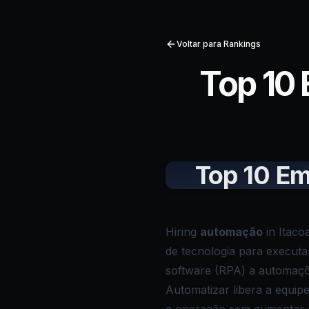
Voltar para Rankings
Top 10
Top 10 Em
Hiring
automação
in Itaco
de tecnologia para executa
software (RPA) a automaçõ
Automatizar libera a equipe