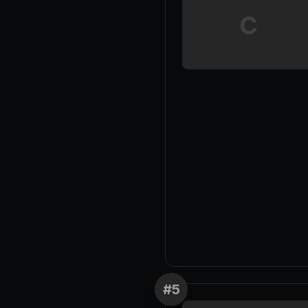
C
#
5