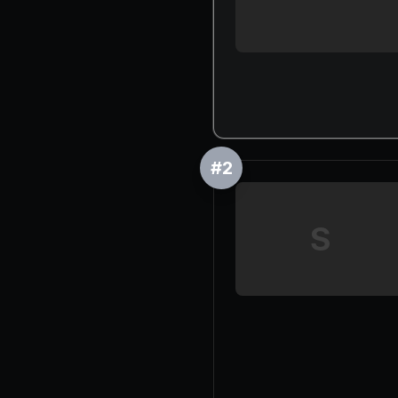
#
2
S