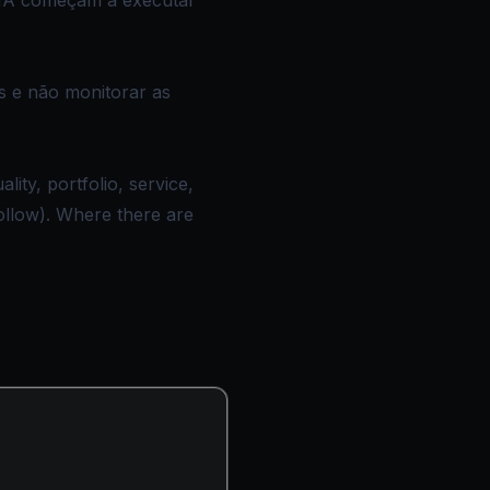
 IA começam a executar
s e não monitorar as
ity, portfolio, service,
ollow). Where there are