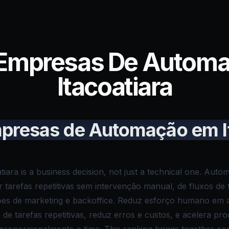
 Empresas De Autom
Itacoatiara
presas de Automação em I
atiara is a business decision, not just a technical one. Au
r tarefas repetitivas sem intervenção manual, de fluxos de
es de marketing e backoffice. Reduz esforço humano em at
 de tarefas repetitivas, reduz erros e custos, e acelera pr