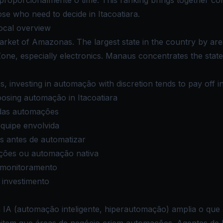
roporcionalmente o time. This ranking brings together co
hose who need to decide in Itacoatiara.
local overview
market of Amazonas. The largest state in the country by area
ne, especially electronics. Manaus concentrates the state'
s, investing in automação with discretion tends to pay off i
osing automação in Itacoatiara
 das automações
quipe envolvida
 antes de automatizar
ações ou automação nativa
 monitoramento
 investimento
A (automação inteligente, hiperautomação) amplia o que 