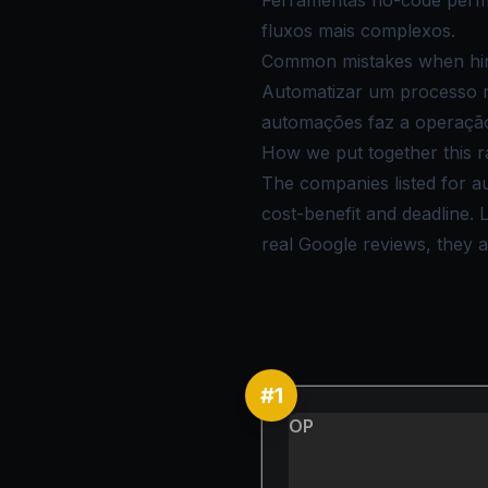
Ferramentas no-code perm
fluxos mais complexos.
Common mistakes when hiri
Automatizar um processo r
automações faz a operação
How we put together this r
The companies listed for au
cost-benefit and deadline.
real Google reviews, they ar
#
1
OP