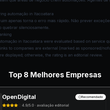
item que áreas de negócio criem automações. Agentes de
ng automação in Itacoatiara
uim apenas torna o erro mais rápido. Não prever exceçõe
 quebrar silenciosamente.
anking
tomação in Itacoatiara were evaluated based on service qual
 Links to companies are external (marked as sponsored/nof
e displayed; otherwise, the rating is an editorial review.
Top
8
Melhores Empresas
OpenDigital
Recomendado
4.9
/5.0
· avaliação editorial