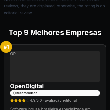
reviews, they are displayed; otherwise, the rating is an
editorial review.
Top
9
Melhores Empresas
#
1
OP
OpenDigital
Recomendado
4.9
/5.0
· avaliação editorial
Software house brasileira especializada em