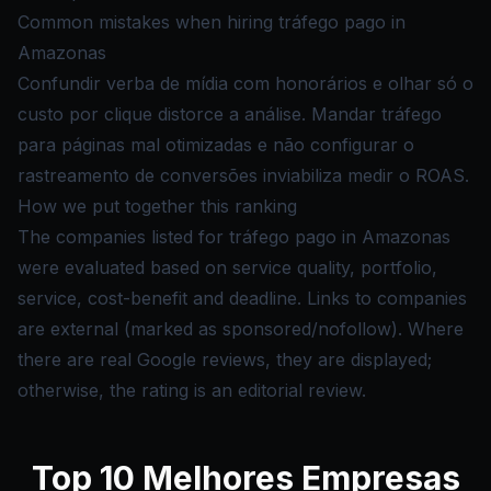
Common mistakes when hiring tráfego pago in
Amazonas
Confundir verba de mídia com honorários e olhar só o
custo por clique distorce a análise. Mandar tráfego
para páginas mal otimizadas e não configurar o
rastreamento de conversões inviabiliza medir o ROAS.
How we put together this ranking
The companies listed for tráfego pago in Amazonas
were evaluated based on service quality, portfolio,
service, cost-benefit and deadline. Links to companies
are external (marked as sponsored/nofollow). Where
there are real Google reviews, they are displayed;
otherwise, the rating is an editorial review.
Top
10
Melhores Empresas