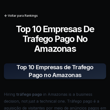
Voltar para Rankings
Top 10 Empresas De
Trafego Pago No
Amazonas
Top 10 Empresas de Trafego
Pago no Amazonas
Hiring
tráfego pago
in Amazonas is a business
decision, not just a technical one. Tráfego pago é a
aquisição de visitantes por meio de anúncios pagos em