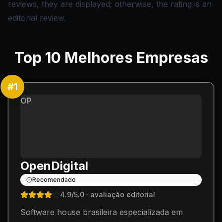
reviews, they are displayed; otherwise, the rating is an
editorial review.
Top
10
Melhores Empresas
#
1
OP
OpenDigital
Recomendado
4.9
/5.0
· avaliação editorial
Software house brasileira especializada em