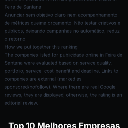
Feira de Santana
Anunciar sem objetivo claro nem acompanhamento
de métricas queima orçamento. Não testar criativos e
públicos, deixando campanhas no automático, reduz
o retorno.
How we put together this ranking
The companies listed for publicidade online in Feira de
Santana were evaluated based on service quality,
portfolio, service, cost-benefit and deadline. Links to
companies are external (marked as
sponsored/nofollow). Where there are real Google
reviews, they are displayed; otherwise, the rating is an
editorial review.
Top
10
Melhores Empresas