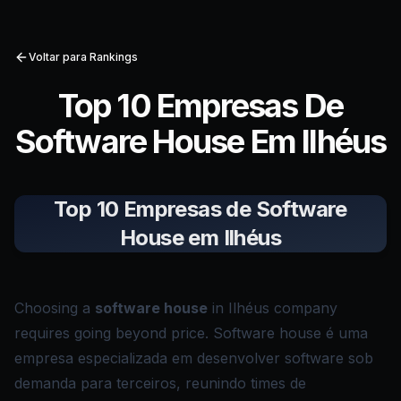
Voltar para Rankings
Top 10 Empresas De
Software House Em Ilhéus
Top 10 Empresas de Software
House em Ilhéus
Choosing a
software house
in Ilhéus company
requires going beyond price. Software house é uma
empresa especializada em desenvolver software sob
demanda para terceiros, reunindo times de