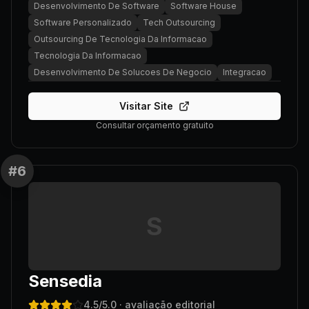
Desenvolvimento De Software
Software House
Software Personalizado
Tech Outsourcing
Outsourcing De Tecnologia Da Informacao
Tecnologia Da Informacao
Desenvolvimento De Solucoes De Negocio
Integracao
Visitar Site
Consultar orçamento gratuito
#
6
S
Sensedia
4.5
/5.0
· avaliação editorial