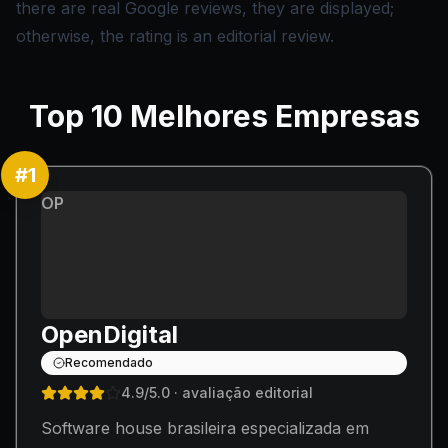
there are real Google reviews, they are displayed;
otherwise, the rating is an editorial review.
Top
10
Melhores Empresas
#
1
OP
OpenDigital
Recomendado
4.9
/5.0
· avaliação editorial
Software house brasileira especializada em