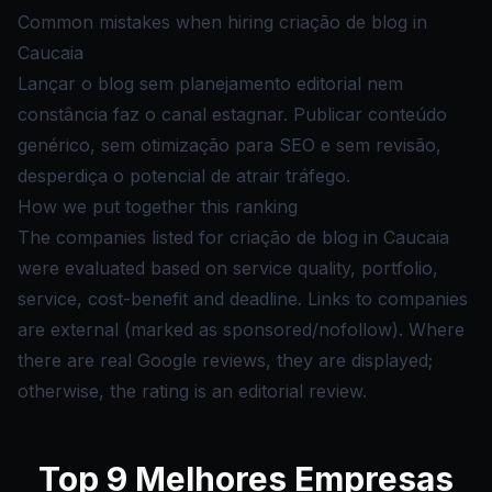
Common mistakes when hiring criação de blog in
Caucaia
Lançar o blog sem planejamento editorial nem
constância faz o canal estagnar. Publicar conteúdo
genérico, sem otimização para SEO e sem revisão,
desperdiça o potencial de atrair tráfego.
How we put together this ranking
The companies listed for criação de blog in Caucaia
were evaluated based on service quality, portfolio,
service, cost-benefit and deadline. Links to companies
are external (marked as sponsored/nofollow). Where
there are real Google reviews, they are displayed;
otherwise, the rating is an editorial review.
Top
9
Melhores Empresas