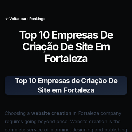
Voltar para Rankings
Top 10 Empresas De
Criação De Site Em
Fortaleza
Top 10 Empresas de Criação De
Site em Fortaleza
Choosing a
website creation
in Fortaleza company
requires going beyond price. Website creation is the
complete service of planning, designing and publishing