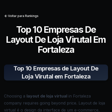
Voltar para Rankings
Top 10 Empresas De
Layout De Loja Virutal Em
Fortaleza
Top 10 Empresas de Layout De
Loja Virutal em Fortaleza
Choosing a
layout de loja virtual
in Fortaleza
company requires going beyond price. Layout de loja
virtual é o design da interface de um e-commerce,