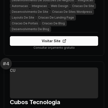
Desenvolvimento De Solucoes De Negocio
Integracao
Automacao
Integracao
Web Design
Criacao De Site
Desenvolvimento De Site
Criacao De Sites Wordpress
Layouts De Site
Criacao De Landing Page
Criacao De Portais
Criacao De Blog
Desenvolvimento De Blog
Visitar Site
Consultar orçamento gratuito
#
4
CU
Cubos Tecnologia