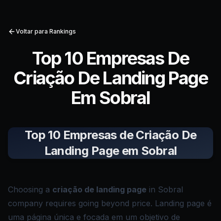
Voltar para Rankings
Top 10 Empresas De
Criação De Landing Page
Em Sobral
Top 10 Empresas de Criação De
Landing Page em Sobral
Choosing a
criação de landing page
in Sobral
company requires going beyond price. Landing page é
uma página única e focada em um objetivo de