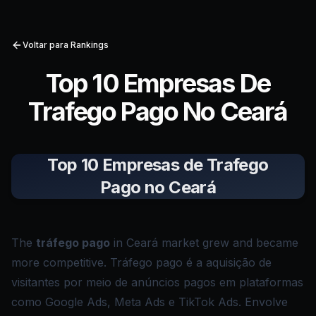
Voltar para Rankings
Top 10 Empresas De
Trafego Pago No Ceará
Top 10 Empresas de Trafego
Pago no Ceará
The
tráfego pago
in Ceará market grew and became
more competitive. Tráfego pago é a aquisição de
visitantes por meio de anúncios pagos em plataformas
como Google Ads, Meta Ads e TikTok Ads. Envolve