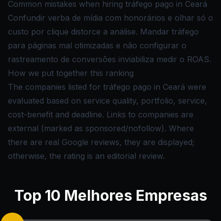
Common mistakes when hiring tráfego pago in Ceará
Confundir verba de mídia com honorários e olhar só o
custo por clique distorce a análise. Mandar tráfego
para páginas mal otimizadas e não configurar o
rastreamento de conversões inviabiliza medir o ROAS.
How we put together this ranking
The companies listed for tráfego pago in Ceará were
evaluated based on service quality, portfolio, service,
cost-benefit and deadline. Links to companies are
external (marked as sponsored/nofollow). Where
there are real Google reviews, they are displayed;
otherwise, the rating is an editorial review.
Top
10
Melhores Empresas