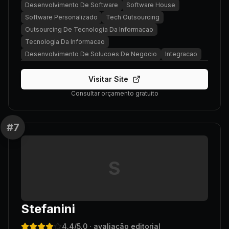
Desenvolvimento De Software
Software House
Software Personalizado
Tech Outsourcing
Outsourcing De Tecnologia Da Informacao
Tecnologia Da Informacao
Desenvolvimento De Solucoes De Negocio
Integracao
Visitar Site
Consultar orçamento gratuito
#
7
S
Stefanini
4.4
/5.0
· avaliação editorial