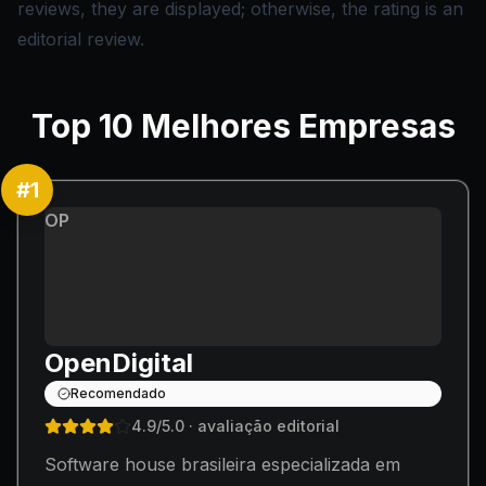
reviews, they are displayed; otherwise, the rating is an
editorial review.
Top
10
Melhores Empresas
#
1
OP
OpenDigital
Recomendado
4.9
/5.0
· avaliação editorial
Software house brasileira especializada em