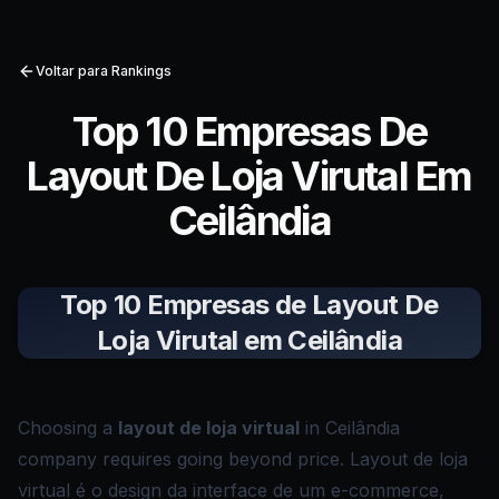
Voltar para Rankings
Top 10 Empresas De
Layout De Loja Virutal Em
Ceilândia
Top 10 Empresas de Layout De
Loja Virutal em Ceilândia
Choosing a
layout de loja virtual
in Ceilândia
company requires going beyond price. Layout de loja
virtual é o design da interface de um e-commerce,