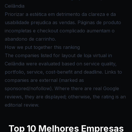
Ceilândia
Priorizar a estética em detrimento da clareza e da
usabilidade prejudica as vendas. Páginas de produto
incompletas e checkout complicado aumentam o
abandono de carrinho.
How we put together this ranking
The companies listed for layout de loja virtual in
Ceilândia were evaluated based on service quality,
portfolio, service, cost-benefit and deadline. Links to
companies are external (marked as
sponsored/nofollow). Where there are real Google
reviews, they are displayed; otherwise, the rating is an
editorial review.
Top
10
Melhores Empresas