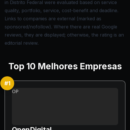
in Distrito Federal were evaluated based on service
quality, portfolio, service, cost-benefit and deadline.
Links to companies are external (marked as
sponsored/nofollow). Where there are real Google
reviews, they are displayed; otherwise, the rating is an
editorial review.
Top
10
Melhores Empresas
#
1
OP
OpenDigital