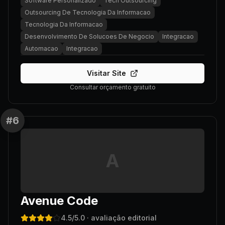
Software Personalizado
Tech Outsourcing
Outsourcing De Tecnologia Da Informacao
Tecnologia Da Informacao
Desenvolvimento De Solucoes De Negocio
Integracao
Automacao
Integracao
Visitar Site
Consultar orçamento gratuito
#
6
A
Avenue Code
4.5
/5.0
· avaliação editorial