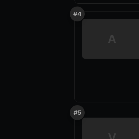
#
4
A
#
5
V