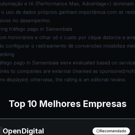
tomação e IA (Performance Max, Advantage+) dominam a
o uso de dados próprios ganham importância com as restri
isivos no desempenho.
ing tráfego pago in Samambaia
om honorários e olhar só o custo por clique distorce a aná
ão configurar o rastreamento de conversões inviabiliza me
anking
áfego pago in Samambaia were evaluated based on service qu
 Links to companies are external (marked as sponsored/nof
e displayed; otherwise, the rating is an editorial review.
Top
10
Melhores Empresas
OpenDigital
Recomendado