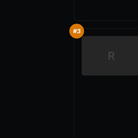
#
3
R