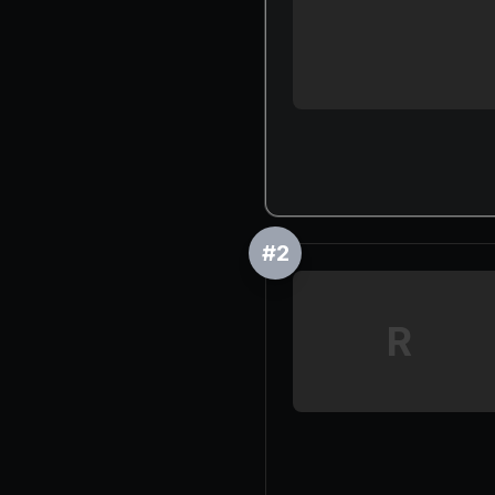
#
2
R