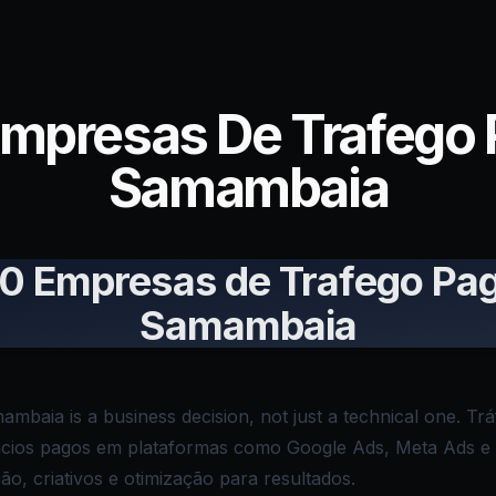
Empresas De Trafego
Samambaia
10 Empresas de Trafego Pa
Samambaia
ambaia is a business decision, not just a technical one. Tr
úncios pagos em plataformas como Google Ads, Meta Ads e
o, criativos e otimização para resultados.