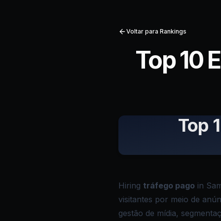
Voltar para Rankings
Top 10 
Top 
Hiring
tráfego pago
in Sam
visitantes por meio de an
gestão de mídia, segmentaçã