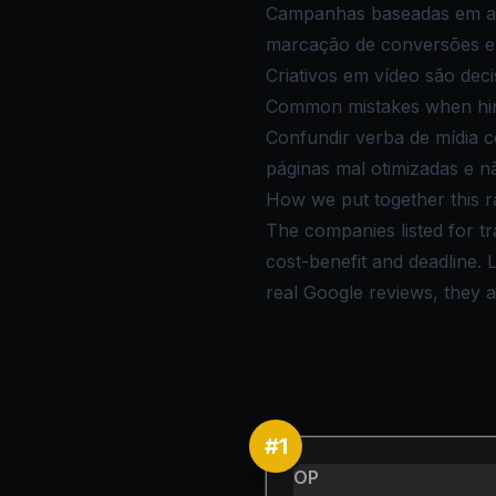
Campanhas baseadas em au
marcação de conversões e 
Criativos em vídeo são dec
Common mistakes when hir
Confundir verba de mídia c
páginas mal otimizadas e n
How we put together this r
The companies listed for tr
cost-benefit and deadline.
real Google reviews, they ar
#
1
OP