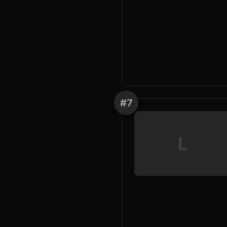
#
7
L