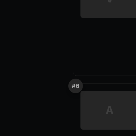
#
6
A