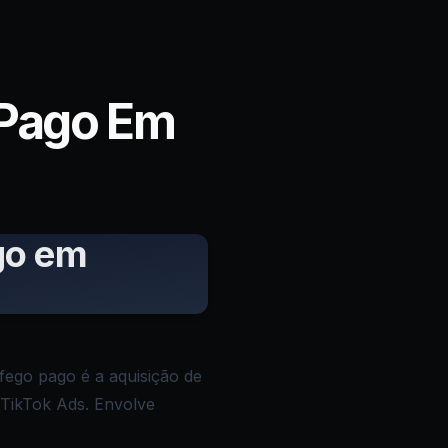
 Pago Em
go em
áfego pago é a aquisição de
 TikTok Ads. Envolve