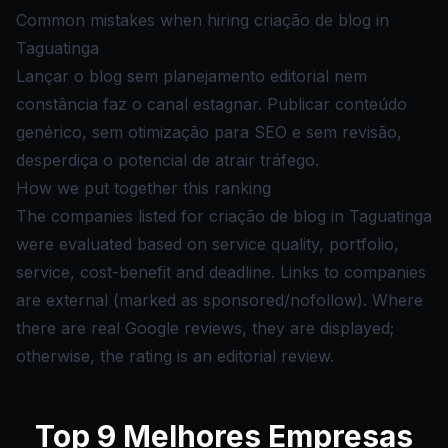
Common mistakes when hiring criação de blog in
Taguatinga
Lançar o blog sem planejamento editorial nem
constância faz o canal estagnar. Publicar conteúdo
genérico, sem otimização para SEO e sem revisão,
desperdiça o potencial de atrair tráfego.
How we put together this ranking
The companies listed for criação de blog in Taguatinga
were evaluated based on service quality, portfolio,
service, cost-benefit and deadline. Links to companies
are external (marked as sponsored/nofollow). Where
there are real Google reviews, they are displayed;
otherwise, the rating is an editorial review.
Top
9
Melhores Empresas