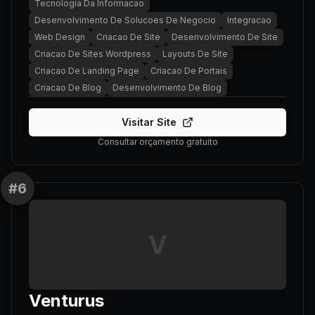
Tecnologia Da Informacao
Desenvolvimento De Solucoes De Negocio
Integracao
Web Design
Criacao De Site
Desenvolvimento De Site
Criacao De Sites Wordpress
Layouts De Site
Criacao De Landing Page
Criacao De Portais
Criacao De Blog
Desenvolvimento De Blog
Visitar Site
Consultar orçamento gratuito
#
6
V
Venturus