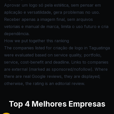
Aprovar um logo só pela estética, sem pensar em
aplicação e versatilidade, gera problemas no uso.
Receber apenas a imagem final, sem arquivos
vetoriais e manual de marca, limita o uso futuro e cria
dependência.
How we put together this ranking
The companies listed for criação de logo in Taguatinga
were evaluated based on service quality, portfolio,
service, cost-benefit and deadline. Links to companies
are external (marked as sponsored/nofollow). Where
there are real Google reviews, they are displayed;
otherwise, the rating is an editorial review.
Top
4
Melhores Empresas