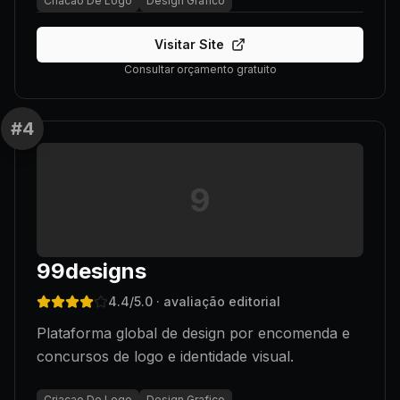
Criacao De Logo
Design Grafico
Visitar Site
Consultar orçamento gratuito
#
4
9
99designs
4.4
/5.0
· avaliação editorial
Plataforma global de design por encomenda e
concursos de logo e identidade visual.
Criacao De Logo
Design Grafico