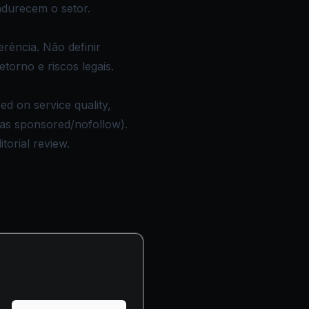
durecem o setor.
rência. Não definir
torno e riscos legais.
ed on service quality,
d as sponsored/nofollow).
torial review.