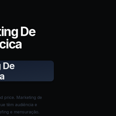
ing De
cica
g De
ca
d price. Marketing de
que têm audiência e
iefing e mensuração.