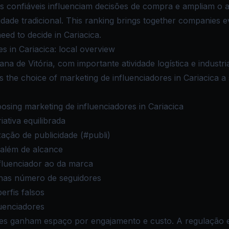
confiáveis influenciam decisões de compra e ampliam o 
idade tradicional. This ranking brings together companies e
eed to decide in Cariacica.
s in Cariacica: local overview
na de Vitória, com importante atividade logística e industria
es the choice of marketing de influenciadores in Cariacica a 
sing marketing de influenciadores in Cariacica
iativa equilibrada
ação de publicidade (#publi)
além de alcance
fluenciador ao da marca
nas número de seguidores
erfis falsos
luenciadores
es ganham espaço por engajamento e custo. A regulação ex