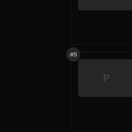
#
5
P