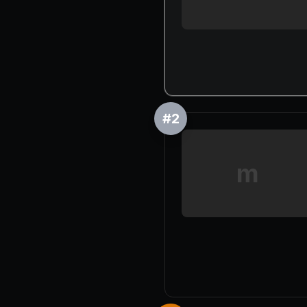
#
2
m