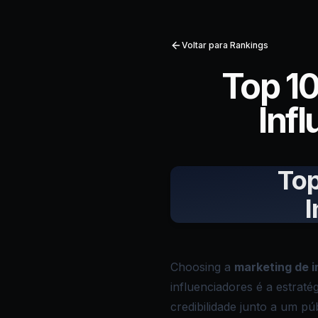
Voltar para Rankings
Top 1
Inf
Top
I
Choosing a
marketing de i
influenciadores é a estrat
credibilidade junto a um pú