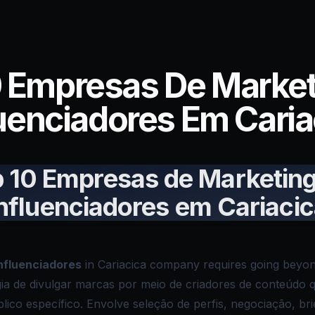
0 Empresas De Market
luenciadores Em Caria
 10 Empresas de Marketin
nfluenciadores em Cariaci
nfluenciadores
in Cariacica company requires going beyon
égia de divulgar marcas por meio de criadores de conteúdo 
blico específico. Envolve seleção de perfis, negociação, br