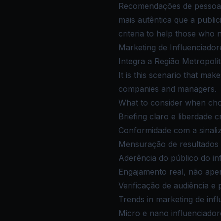
Recomendações de pessoas 
mais autêntica que a public
criteria to help those who n
Marketing de Influenciadore
Integra a Região Metropolita
It is this scenario that mak
companies and managers.
What to consider when choo
Briefing claro e liberdade cr
Conformidade com a sinaliz
Mensuração de resultados 
Aderência do público do in
Engajamento real, não ape
Verificação de audiência e p
Trends in marketing de inf
Micro e nano influenciador