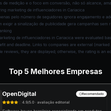
s de medição e o foco em conversão, não só alcance, ama
g marketing de influenciadores in Cariacica
penas pelo número de seguidores ignora engajamento e ade
 exigir a sinalização de publicidade gera campanhas sem re
anking
rketing de influenciadores in Cariacica were evaluated bas
nefit and deadline. Links to companies are external (marke
reviews, they are displayed; otherwise, the rating is an edi
Top
5
Melhores Empresas
OpenDigital
Recomendado
4.9
/5.0
· avaliação editorial