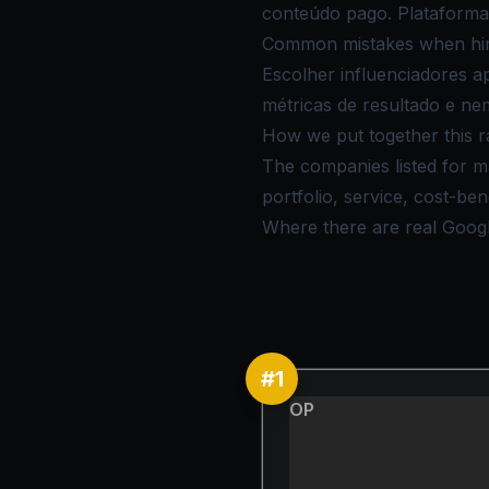
conteúdo pago. Plataforma
Common mistakes when hirin
Escolher influenciadores a
métricas de resultado e nem
How we put together this r
The companies listed for ma
portfolio, service, cost-be
Where there are real Google 
#
1
OP