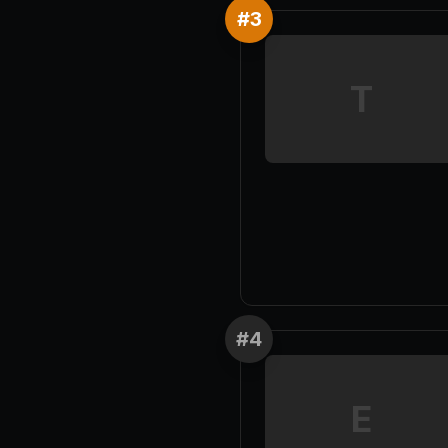
#
3
T
#
4
E