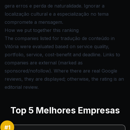
gera erros e perda de naturalidade. Ignorar a
localização cultural e a especialização no tema
compromete a mensagem.
How we put together this ranking
The companies listed for tradução de conteúdo in
Vitória were evaluated based on service quality,
portfolio, service, cost-benefit and deadline. Links to
companies are external (marked as
sponsored/nofollow). Where there are real Google
reviews, they are displayed; otherwise, the rating is an
editorial review.
Top
5
Melhores Empresas
#
1