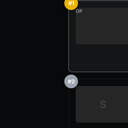
#
1
OP
#
2
S