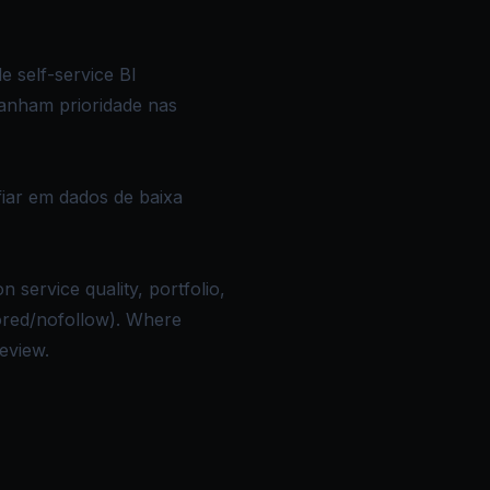
e self-service BI
ganham prioridade nas
fiar em dados de baixa
 service quality, portfolio,
sored/nofollow). Where
review.