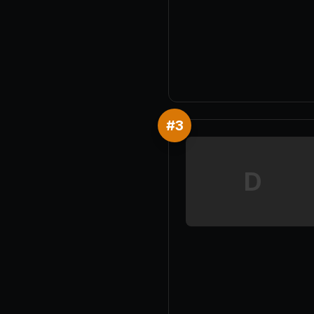
#
3
D