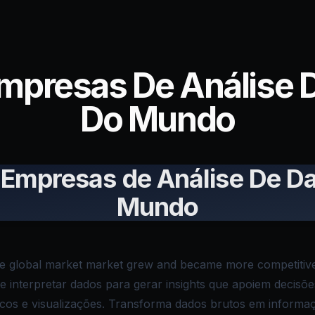
Empresas De Análise 
Do Mundo
 Empresas de Análise De D
Mundo
he global market market grew and became more competitive
r e interpretar dados para gerar insights que apoiem decis
ticos e visualizações. Transforma dados brutos em informaçã