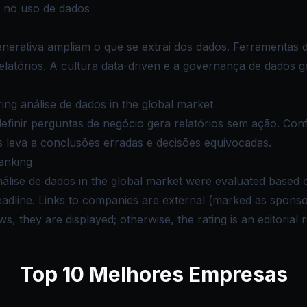
 no uso de dados
generativa ampliam o que se extrai dos dados. Ferramentas d
latórios. A cultura data-driven e a governança de dados 
g análise de dados in the global market
efinir perguntas de negócio gera relatórios sem ação. Con
s leva a conclusões erradas e decisões equivocadas.
anking
álise de dados in the global market were evaluated based on
deadline. Links to companies are external (marked as spon
s, they are displayed; otherwise, the rating is an editorial 
Top
10
Melhores Empresas