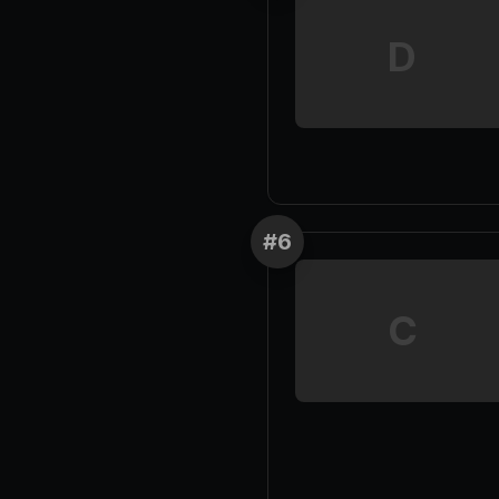
D
#
6
C