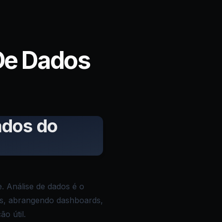
De Dados
ados do
. Análise de dados é o
ões, abrangendo dashboards,
o útil.