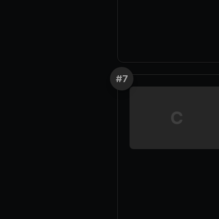
#
7
C