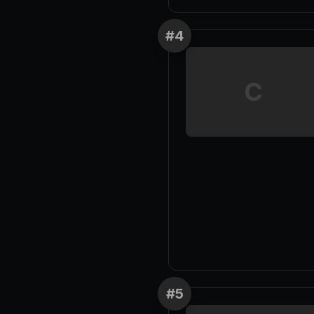
#
4
C
#
5