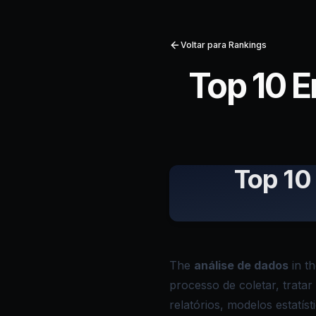
Voltar para Rankings
Top 10 
Top 10
The
análise de dados
in t
processo de coletar, trata
relatórios, modelos estatís