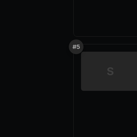
#
5
S