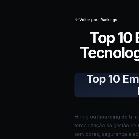
Voltar para Rankings
Top 10
Tecnolog
Top 10 Em
Hiring
outsourcing de ti
in
terceirização da gestão de 
servidores, segurança e a