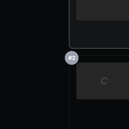
#
2
C