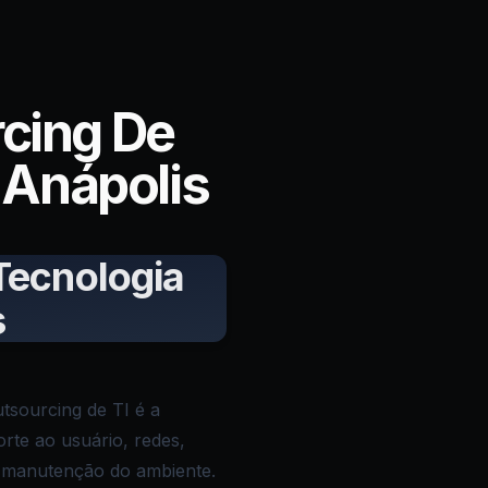
cing De
 Anápolis
Tecnologia
s
utsourcing de TI é a
orte ao usuário, redes,
e manutenção do ambiente.