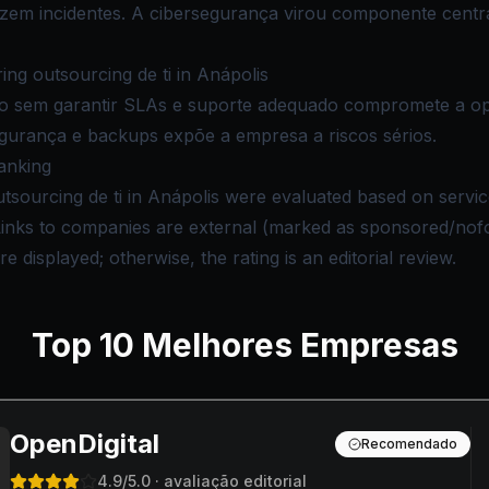
zem incidentes. A cibersegurança virou componente centra
g outsourcing de ti in Anápolis
o sem garantir SLAs e suporte adequado compromete a op
gurança e backups expõe a empresa a riscos sérios.
anking
tsourcing de ti in Anápolis were evaluated based on service 
 Links to companies are external (marked as sponsored/nof
e displayed; otherwise, the rating is an editorial review.
Top
10
Melhores Empresas
OpenDigital
Recomendado
4.9
/5.0
· avaliação editorial