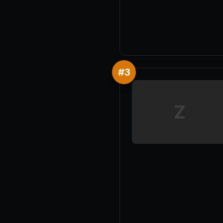
#
3
Z