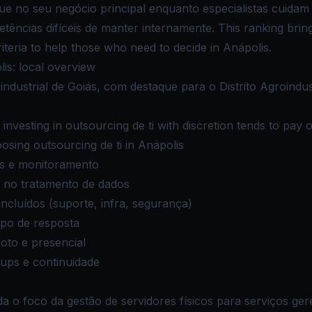
e no seu negócio principal enquanto especialistas cuidam d
tências difíceis de manter internamente. This ranking bri
riteria to help those who need to decide in Anápolis.
is: local overview
industrial de Goiás, com destaque para o Distrito Agroindust
investing in outsourcing de ti with discretion tends to pay o
sing outsourcing de ti in Anápolis
os e monitoramento
no tratamento de dados
ncluídos (suporte, infra, segurança)
po de resposta
oto e presencial
ups e continuidade
 o foco da gestão de servidores físicos para serviços ge