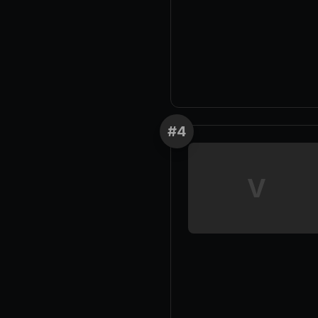
#
4
V