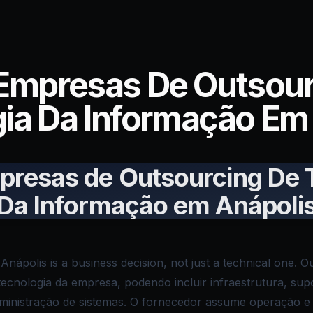
 Empresas De Outsour
ia Da Informação Em
presas de Outsourcing De 
Da Informação em Anápoli
 Anápolis is a business decision, not just a technical one. O
tecnologia da empresa, podendo incluir infraestrutura, sup
dministração de sistemas. O fornecedor assume operação 