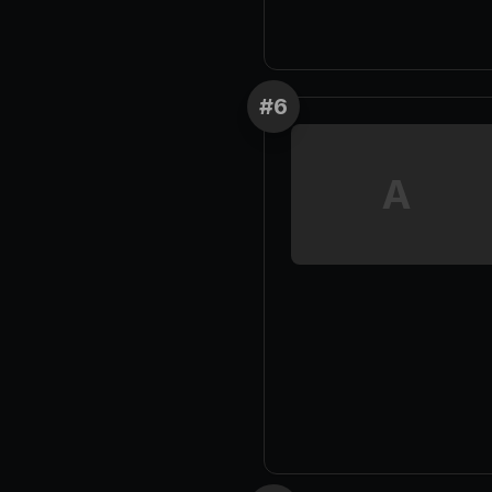
#
6
A