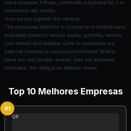
loja e esquecer tráfego, conversão e logística faz o e-
commerce não vender.
How we put together this ranking
The companies listed for e-commerce in Goiânia were
evaluated based on service quality, portfolio, service,
cost-benefit and deadline. Links to companies are
external (marked as sponsored/nofollow). Where
there are real Google reviews, they are displayed;
otherwise, the rating is an editorial review.
Top
10
Melhores Empresas
#
1
OP