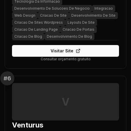
Tecnologia Da Informacao
Desenvolvimento De Solucoes De Negocio
Integracao
Web Design
Criacao De Site
Desenvolvimento De Site
Criacao De Sites Wordpress
Layouts De Site
Criacao De Landing Page
Criacao De Portais
Criacao De Blog
Desenvolvimento De Blog
Visitar Site
Consultar orçamento gratuito
#
6
V
Venturus