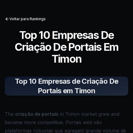
Voltar para Rankings
Top 10 Empresas De
Criação De Portais Em
Timon
Top 10 Empresas de Criação De
Portais em Timon
The
criação de portais
in Timon market grew and
became more competitive. Portais web são
plataformas robustas que agregam grande volume de