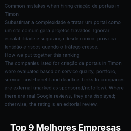
Common mistakes when hiring criação de portais in
Timon
Subestimar a complexidade e tratar um portal como
um site comum gera projetos travados. Ignorar
escalabilidade e segurança desde o início provoca
lentidão e riscos quando o tráfego cresce.
How we put together this ranking
The companies listed for criação de portais in Timon
were evaluated based on service quality, portfolio,
service, cost-benefit and deadline. Links to companies
are external (marked as sponsored/nofollow). Where
there are real Google reviews, they are displayed;
otherwise, the rating is an editorial review.
Top
9
Melhores Empresas