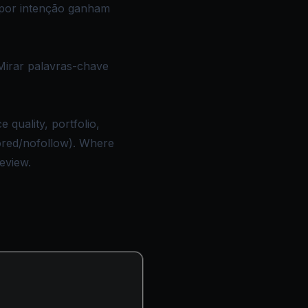
 por intenção ganham
Mirar palavras-chave
quality, portfolio,
sored/nofollow). Where
review.