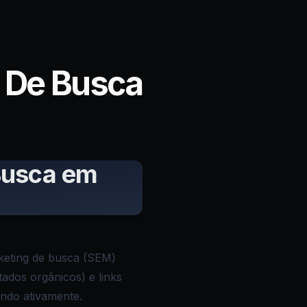
 De Busca
Busca em
keting de busca (SEM)
ados orgânicos) e links
ndo ativamente.