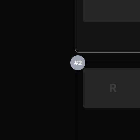
#
2
R