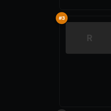
#
3
R