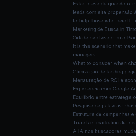
Estar presente quando o u
leads com alta propensão à
to help those who need to 
Marketing de Busca in Timo
Cidade na divisa com o Pi
It is this scenario that ma
managers.
What to consider when cho
Otimização de landing pag
Mensuração de ROI e aco
Experiência com Google A
Equilíbrio entre estratégia
Pesquisa de palavras-chav
Estrutura de campanhas e c
Trends in marketing de bu
A IA nos buscadores muda 