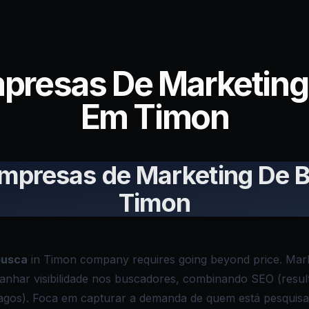
mpresas De Marketing
Em Timon
Empresas de Marketing De 
Timon
busca
in Timon company requires going beyond price. Mar
ganhar visibilidade nos buscadores, combinando SEO (result
pagos). Foca em capturar a demanda de quem está pesquisa