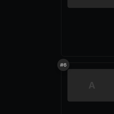
#
6
A