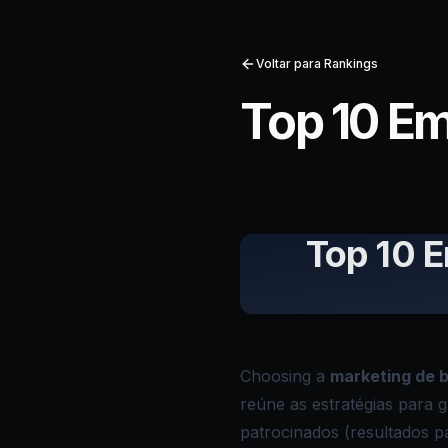
Voltar para Rankings
Top 10 E
Top 10 
Choosing a
marketing de 
reúne as estratégias para 
patrocinados (resultados 