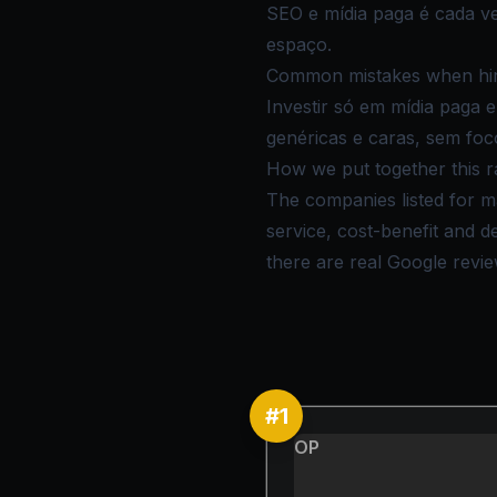
SEO e mídia paga é cada v
espaço.
Common mistakes when hir
Investir só em mídia paga
genéricas e caras, sem foc
How we put together this r
The companies listed for ma
service, cost-benefit and 
there are real Google review
#
1
OP