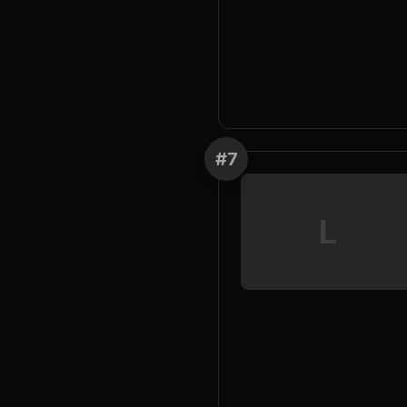
#
7
L