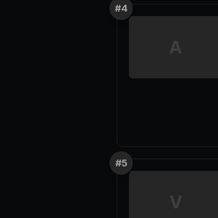
#
4
A
#
5
V