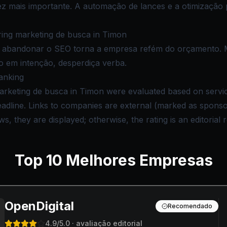
ez mais importante. A automação de lances e a otimização
ing marketing de busca in Timon
 e abandonar o SEO torna a empresa refém do orçamento. 
o em intenção, desperdiça verba.
anking
rketing de busca in Timon were evaluated based on service 
deadline. Links to companies are external (marked as spon
s, they are displayed; otherwise, the rating is an editorial 
Top
10
Melhores Empresas
OpenDigital
Recomendado
4.9
/5.0
· avaliação editorial