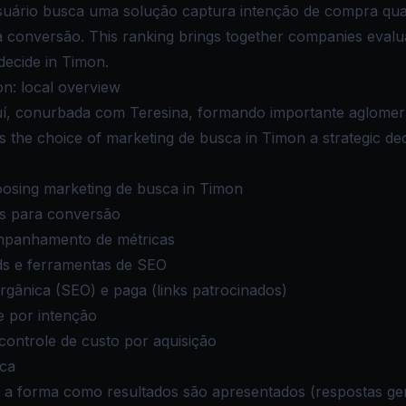
suário busca uma solução captura intenção de compra qual
 conversão. This ranking brings together companies evaluat
decide in Timon.
n: local overview
auí, conurbada com Teresina, formando importante aglome
kes the choice of marketing de busca in Timon a strategic d
osing marketing de busca in Timon
es para conversão
mpanhamento de métricas
ds e ferramentas de SEO
 orgânica (SEO) e paga (links patrocinados)
e por intenção
ontrole de custo por aquisição
sca
a forma como resultados são apresentados (respostas ger