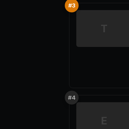
#
3
T
#
4
E