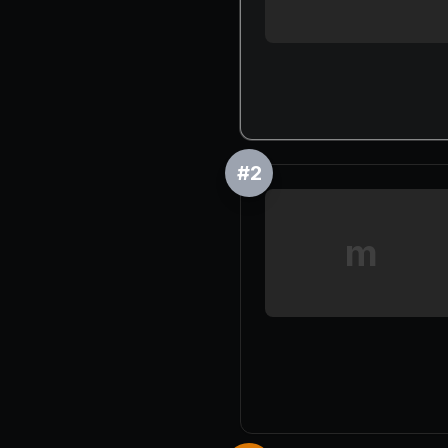
#
2
m