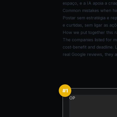
espaço, e a IA apoia a cri
Common mistakes when hiri
Postar sem estratégia e re
e curtidas, sem ligar as aç
How we put together this r
The companies listed for mí
cost-benefit and deadline.
real Google reviews, they ar
#
1
OP