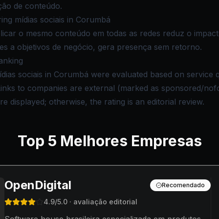
ação de conteúdo.
ng mídias sociais in Corumbá
plicar o mesmo conteúdo em todas as redes reduz o impact
ões a objetivos de negócio, gera presença sem retorno.
anking
dias sociais in Corumbá were evaluated based on service qua
 Links to companies are external (marked as sponsored/nof
e displayed; otherwise, the rating is an editorial review.
Top
5
Melhores Empresas
OpenDigital
Recomendado
4.9
/5.0
· avaliação editorial