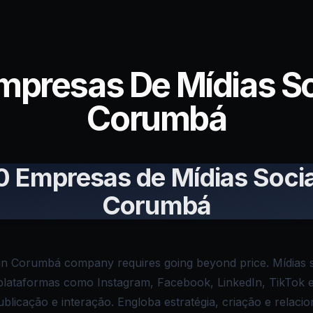
mpresas De Mídias S
Corumbá
0 Empresas de Mídias Soci
Corumbá
in Corumbá company requires going beyond price. Mídias so
plataformas como Instagram, Facebook, LinkedIn, TikTok
blicação e interação. Engloba estratégia, criação e relaci