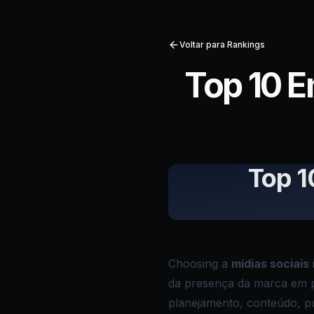
Voltar para Rankings
Top 10 E
Top 1
Choosing a
mídias sociais
da presença da marca em 
planejamento, conteúdo, pu