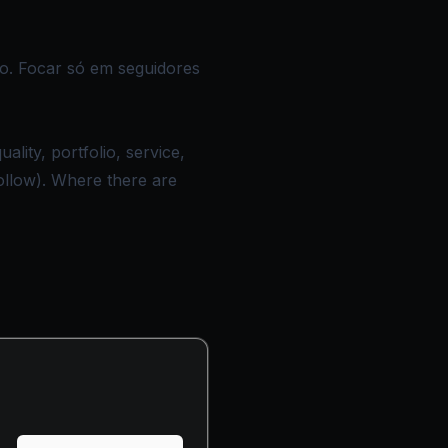
o. Focar só em seguidores
lity, portfolio, service,
ollow). Where there are