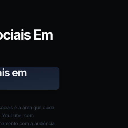
ociais Em
ais em
ciais é a área que cuida
 e YouTube, com
onamento com a audiência.