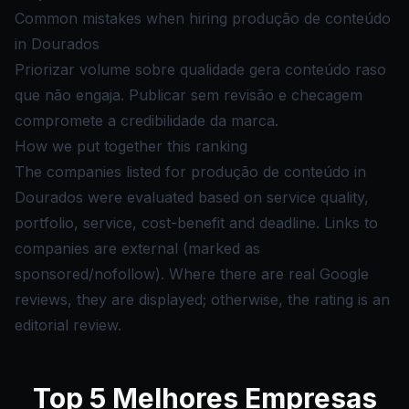
Common mistakes when hiring produção de conteúdo
in Dourados
Priorizar volume sobre qualidade gera conteúdo raso
que não engaja. Publicar sem revisão e checagem
compromete a credibilidade da marca.
How we put together this ranking
The companies listed for produção de conteúdo in
Dourados were evaluated based on service quality,
portfolio, service, cost-benefit and deadline. Links to
companies are external (marked as
sponsored/nofollow). Where there are real Google
reviews, they are displayed; otherwise, the rating is an
editorial review.
Top
5
Melhores Empresas