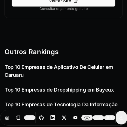
Visitar Site
Consultar orçamento gratuito
Outros Rankings
Top 10 Empresas de Aplicativo De Celular em
Caruaru
Top 10 Empresas de Dropshipping em Bayeux
Top 10 Empresas de Tecnologia Da Informação
em Rio Verde
EN
Resources
Creator Tools
Change 