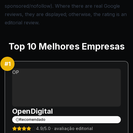
sponsored/nofollow). Where there are real Google
reviews, they are displayed; otherwise, the rating is an
editorial review.
Top
10
Melhores Empresas
#
1
OP
OpenDigital
Recomendado
4.9
/5.0
· avaliação editorial