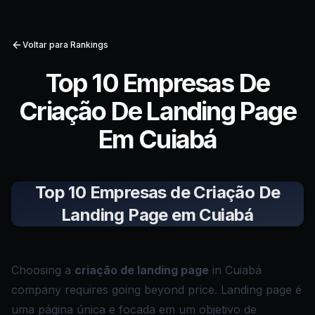
Voltar para Rankings
Top 10 Empresas De
Criação De Landing Page
Em Cuiabá
Top 10 Empresas de Criação De
Landing Page em Cuiabá
Choosing a
criação de landing page
in Cuiabá
company requires going beyond price. Landing page é
uma página única e focada em um objetivo de