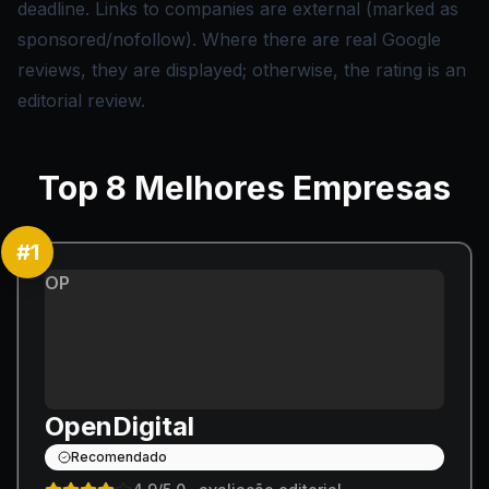
deadline. Links to companies are external (marked as
sponsored/nofollow). Where there are real Google
reviews, they are displayed; otherwise, the rating is an
editorial review.
Top
8
Melhores Empresas
#
1
OP
OpenDigital
Recomendado