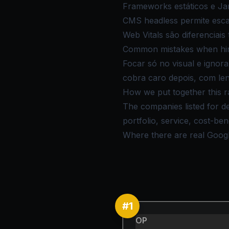
Frameworks estáticos e Ja
CMS headless permite esca
Web Vitals são diferenciais 
Common mistakes when hiri
Focar só no visual e ignor
cobra caro depois, com lent
How we put together this r
The companies listed for d
portfolio, service, cost-be
Where there are real Google 
#
1
OP