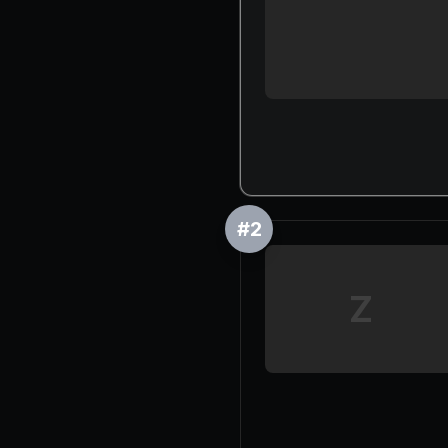
#
2
Z