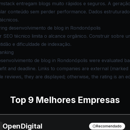
mstack entregam blogs muito rápidos e seguros. A geraçã
lar conteúdo sem perder performance. Dados estruturado
técnicos.
ng desenvolvimento de blog in Rondonópolis
ar SEO técnico limita o alcance orgânico. Construir sobre 
idão e dificuldade de indexação.
anking
esenvolvimento de blog in Rondonópolis were evaluated bas
nefit and deadline. Links to companies are external (marke
reviews, they are displayed; otherwise, the rating is an edi
Top
9
Melhores Empresas
OpenDigital
Recomendado