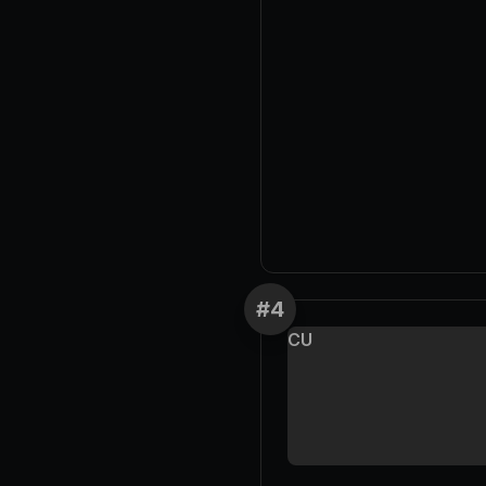
#
4
CU