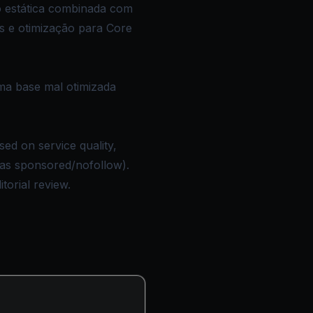
o estática combinada com
s e otimização para Core
uma base mal otimizada
ed on service quality,
d as sponsored/nofollow).
torial review.