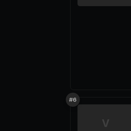
#
6
V