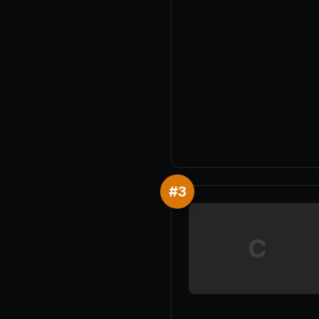
#
3
C