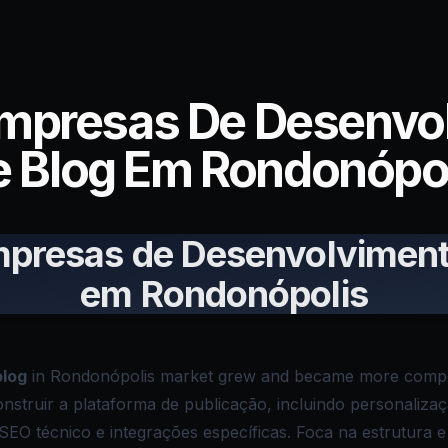
Empresas De Desenvo
 Blog Em Rondonópo
mpresas de Desenvolviment
em Rondonópolis
blog
in Rondonópolis market grew and became more compet
onstruir a plataforma de publicação, incluindo personaliza
EO técnico e integrações específicas. Foca na estrutura e