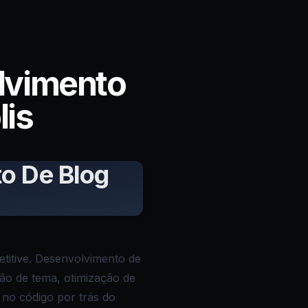
lvimento
lis
o De Blog
itive. Desenvolvimento de
ção de tema, otimização de
 no código por trás do