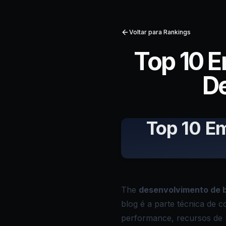
Voltar para Rankings
Top 10 
De
Top 10 E
The
desenvolvimento de 
blog é a parte técnica de c
performance, recursos de S