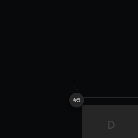
#
5
D