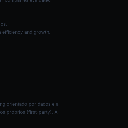
her companies evaluated
ços.
in efficiency and growth.
ng orientado por dados e a
 próprios (first-party). A