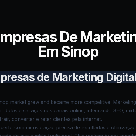
Empresas De Marketing
Em Sinop
presas de Marketing Digita
inop market grew and became more competitive. Marketing d
dutos e serviços nos canais online, integrando SEO, mídia
air, converter e reter clientes pela internet.
o certo com mensuração precisa de resultados e otimizaçã