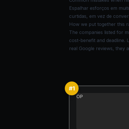
Common mistakes when hirin
Espalhar esforços em muito
curtidas, em vez de conve
How we put together this r
The companies listed for ma
cost-benefit and deadline.
real Google reviews, they ar
#
1
OP