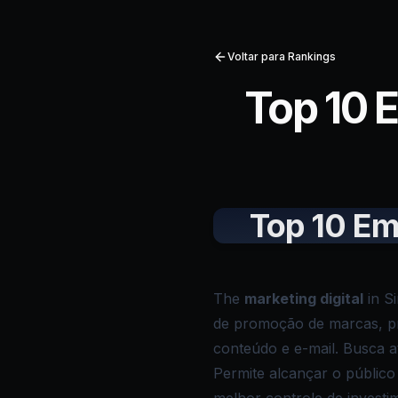
Voltar para Rankings
Top 10 
Top 10 Em
The
marketing digital
in S
de promoção de marcas, pro
conteúdo e e-mail. Busca atr
Permite alcançar o públic