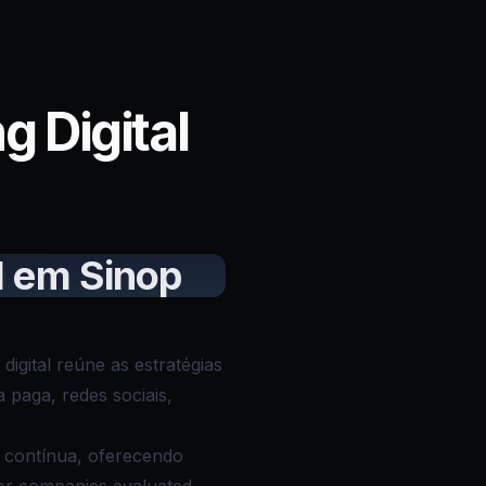
 Digital
l em Sinop
igital reúne as estratégias
 paga, redes sociais,
o contínua, oferecendo