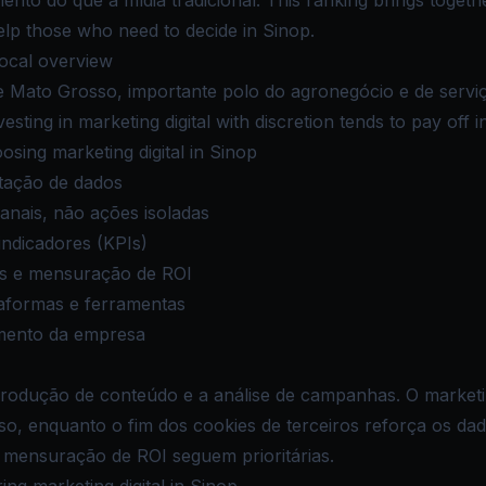
mento do que a mídia tradicional. This ranking brings toget
 help those who need to decide in Sinop.
local overview
de Mato Grosso, importante polo do agronegócio e de servi
esting in marketing digital with discretion tends to pay off 
sing marketing digital in Sinop
tação de dados
canais, não ações isoladas
indicadores (KPIs)
os e mensuração de ROI
taformas e ferramentas
gmento da empresa
produção de conteúdo e a análise de campanhas. O marketi
, enquanto o fim dos cookies de terceiros reforça os dados
a mensuração de ROI seguem prioritárias.