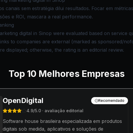
g marketing digital in Sinop
s canais sem estratégia dilui resultados. Focar em métrica
rsões e ROI, mascara a real performance.
anking
rketing digital in Sinop were evaluated based on service qual
 Links to companies are external (marked as sponsored/nof
e displayed; otherwise, the rating is an editorial review.
Top
10
Melhores Empresas
OpenDigital
Recomendado
4.9
/5.0
· avaliação editorial
Software house brasileira especializada em produtos
digitais sob medida, aplicativos e soluções de