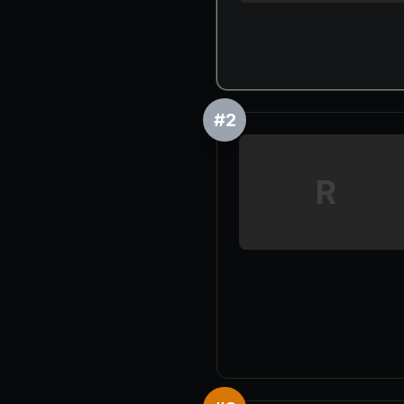
#
2
R