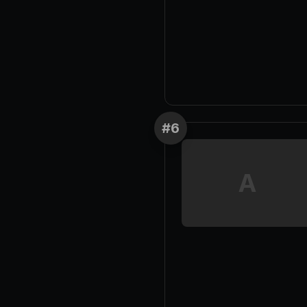
#
6
A