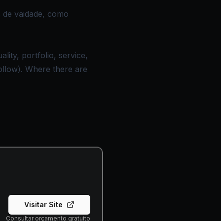
s de vaidade, como
ity, portfolio, service,
ollow). Where there are
Visitar Site
Consultar orçamento gratuito