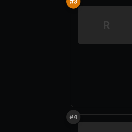
#
3
R
#
4