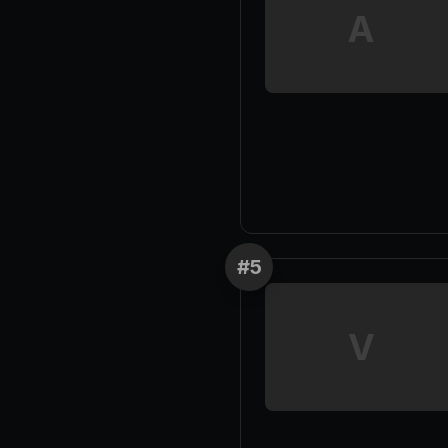
A
#
5
V