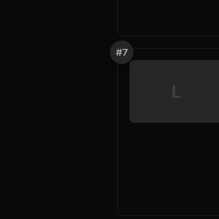
#
7
L