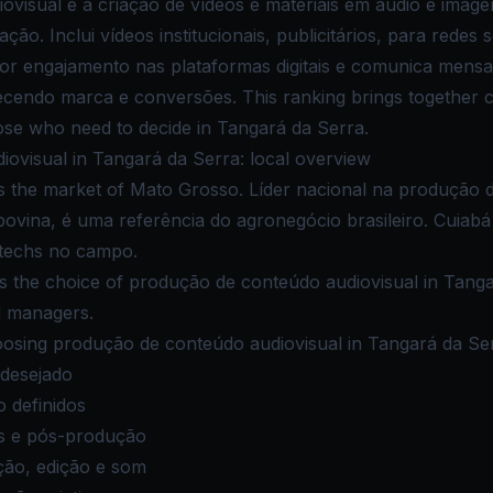
visual é a criação de vídeos e materiais em áudio e imag
ação. Inclui vídeos institucionais, publicitários, para redes 
ior engajamento nas plataformas digitais e comunica men
ecendo marca e conversões. This ranking brings together 
those who need to decide in Tangará da Serra.
ovisual in Tangará da Serra: local overview
s the market of Mato Grosso. Líder nacional na produção d
ovina, é uma referência do agronegócio brasileiro. Cuiabá
gtechs no campo.
kes the choice of produção de conteúdo audiovisual in Tanga
d managers.
osing produção de conteúdo audiovisual in Tangará da Se
 desejado
 definidos
s e pós-produção
ção, edição e som