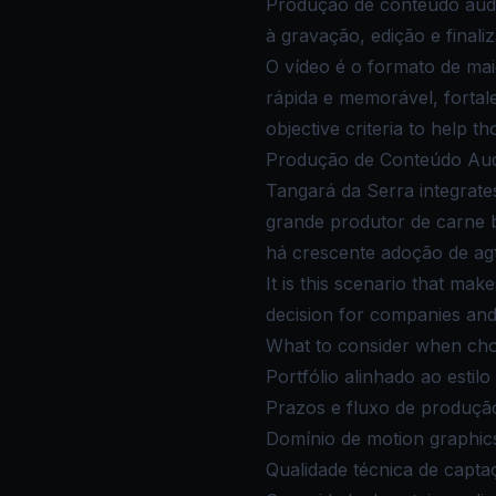
Produção de conteúdo audio
à gravação, edição e finaliz
O vídeo é o formato de ma
rápida e memorável, fortal
objective criteria to help 
Produção de Conteúdo Audi
Tangará da Serra integrate
grande produtor de carne b
há crescente adoção de a
It is this scenario that ma
decision for companies an
What to consider when cho
Portfólio alinhado ao estilo
Prazos e fluxo de produção
Domínio de motion graphic
Qualidade técnica de capta