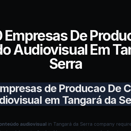
0 Empresas De Produ
o Audiovisual Em Ta
Serra
Empresas de Producao De 
diovisual em Tangará da Se
onteúdo audiovisual
in Tangará da Serra company require