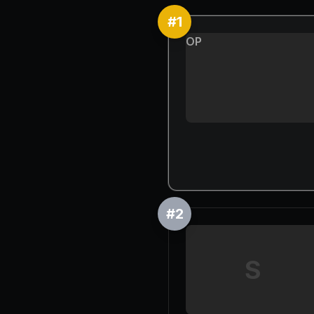
#
1
OP
#
2
S