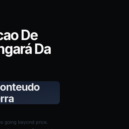
cao De
ngará Da
Conteudo
rra
s going beyond price.