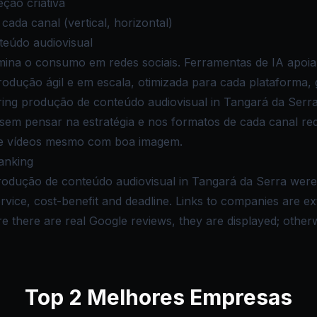
eção criativa
ada canal (vertical, horizontal)
teúdo audiovisual
omina o consumo em redes sociais. Ferramentas de IA apoi
odução ágil e em escala, otimizada para cada plataforma, 
ng produção de conteúdo audiovisual in Tangará da Serr
sem pensar na estratégia e nos formatos de cada canal red
te vídeos mesmo com boa imagem.
anking
produção de conteúdo audiovisual in Tangará da Serra wer
 service, cost-benefit and deadline. Links to companies are e
there are real Google reviews, they are displayed; otherwi
Top
2
Melhores Empresas