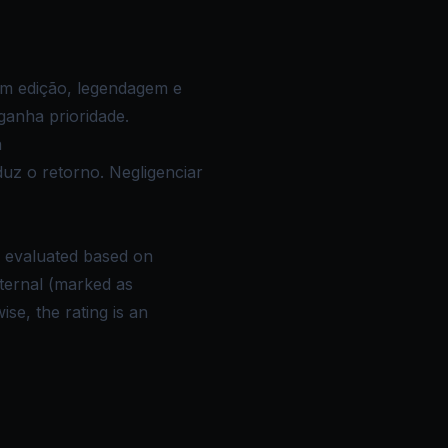
am edição, legendagem e
ganha prioridade.
a
uz o retorno. Negligenciar
e evaluated based on
xternal (marked as
se, the rating is an