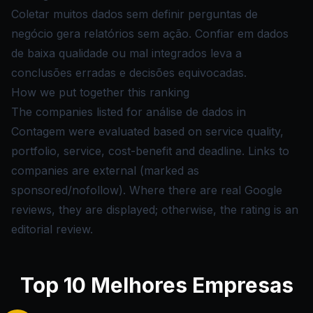
Coletar muitos dados sem definir perguntas de
negócio gera relatórios sem ação. Confiar em dados
de baixa qualidade ou mal integrados leva a
conclusões erradas e decisões equivocadas.
How we put together this ranking
The companies listed for análise de dados in
Contagem were evaluated based on service quality,
portfolio, service, cost-benefit and deadline. Links to
companies are external (marked as
sponsored/nofollow). Where there are real Google
reviews, they are displayed; otherwise, the rating is an
editorial review.
Top
10
Melhores Empresas