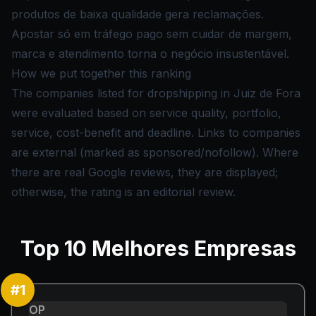
produtos de baixa qualidade gera reclamações.
Apostar só em tráfego pago sem cuidar de margem,
marca e atendimento torna o negócio insustentável.
How we put together this ranking
The companies listed for dropshipping in Juiz de Fora
were evaluated based on service quality, portfolio,
service, cost-benefit and deadline. Links to companies
are external (marked as sponsored/nofollow). Where
there are real Google reviews, they are displayed;
otherwise, the rating is an editorial review.
Top
10
Melhores Empresas
#
1
OP