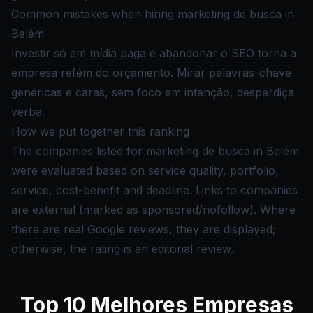
Common mistakes when hiring marketing de busca in
Belém
Investir só em mídia paga e abandonar o SEO torna a
empresa refém do orçamento. Mirar palavras-chave
genéricas e caras, sem foco em intenção, desperdiça
verba.
How we put together this ranking
The companies listed for marketing de busca in Belém
were evaluated based on service quality, portfolio,
service, cost-benefit and deadline. Links to companies
are external (marked as sponsored/nofollow). Where
there are real Google reviews, they are displayed;
otherwise, the rating is an editorial review.
Top
10
Melhores Empresas