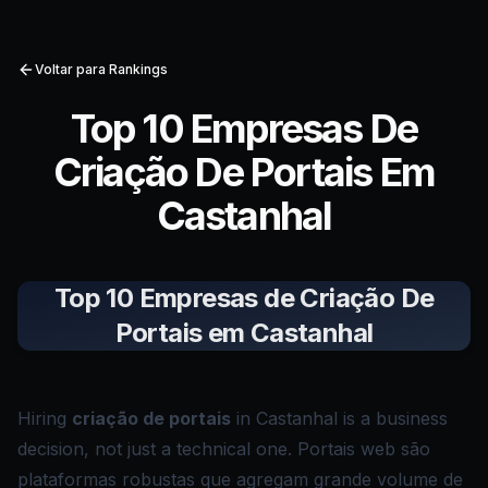
Voltar para Rankings
Top 10 Empresas De
Criação De Portais Em
Castanhal
Top 10 Empresas de Criação De
Portais em Castanhal
Hiring
criação de portais
in Castanhal is a business
decision, not just a technical one. Portais web são
plataformas robustas que agregam grande volume de