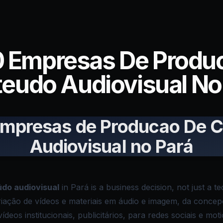
0 Empresas De Produ
eudo Audiovisual No
Empresas de Producao De 
Audiovisual no Pará
do audiovisual
in Pará is a business decision, not just a 
riação de vídeos e materiais em áudio e imagem, da concep
 vídeos institucionais, publicitários, para redes sociais e mot