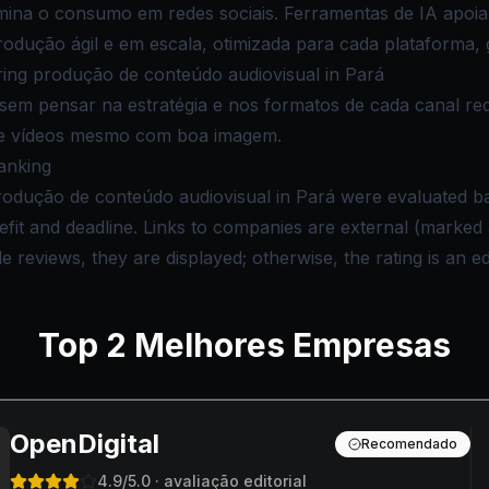
omina o consumo em redes sociais. Ferramentas de IA apoi
odução ágil e em escala, otimizada para cada plataforma, 
ng produção de conteúdo audiovisual in Pará
sem pensar na estratégia e nos formatos de cada canal red
te vídeos mesmo com boa imagem.
anking
rodução de conteúdo audiovisual in Pará were evaluated ba
nefit and deadline. Links to companies are external (marke
reviews, they are displayed; otherwise, the rating is an edi
Top
2
Melhores Empresas
OpenDigital
Recomendado
4.9
/5.0
· avaliação editorial