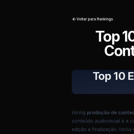
Voltar para Rankings
Top 1
Cont
Top 10 
Hiring
produção de conteú
conteúdo audiovisual é a c
edição e finalização. Inclui