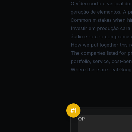
O vídeo curto e vertical d
geração de elementos. A pr
Common mistakes when hiri
Investir em produção cara 
áudio e roteiro comprome
How we put together this r
The companies listed for p
portfolio, service, cost-be
Where there are real Google 
#
1
OP