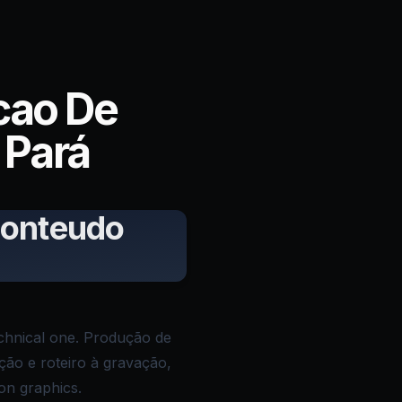
cao De
 Pará
Conteudo
technical one. Produção de
ção e roteiro à gravação,
ion graphics.