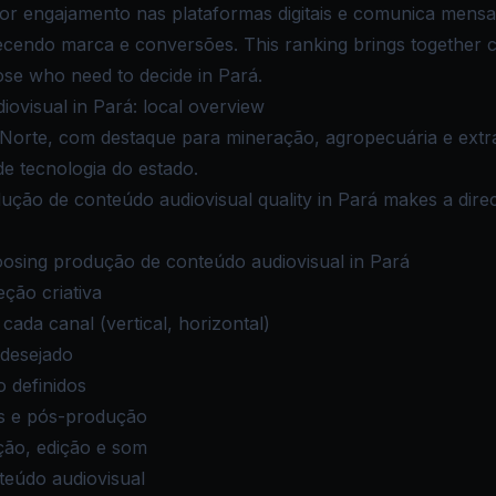
ior engajamento nas plataformas digitais e comunica men
ecendo marca e conversões. This ranking brings together 
hose who need to decide in Pará.
visual in Pará: local overview
Norte, com destaque para mineração, agropecuária e extr
 de tecnologia do estado.
dução de conteúdo audiovisual quality in Pará makes a direct
osing produção de conteúdo audiovisual in Pará
eção criativa
ada canal (vertical, horizontal)
 desejado
 definidos
s e pós-produção
ção, edição e som
teúdo audiovisual