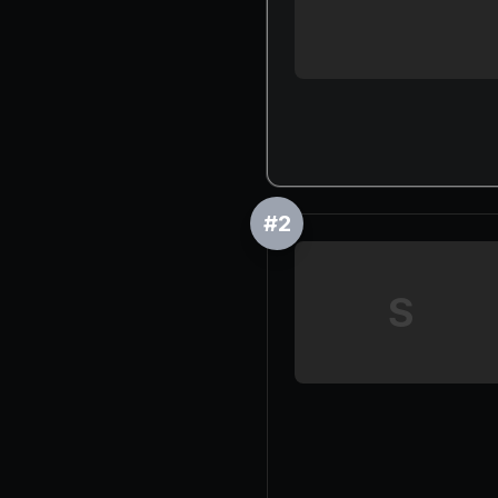
#
2
S