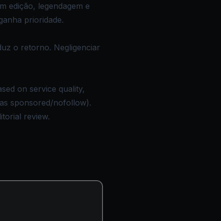
am edição, legendagem e
ganha prioridade.
uz o retorno. Negligenciar
sed on service quality,
d as sponsored/nofollow).
torial review.