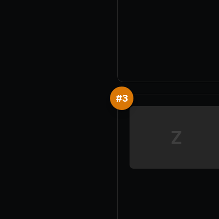
#
3
Z