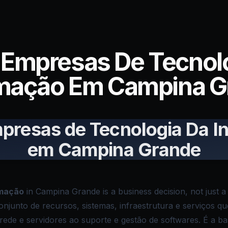
 Empresas De Tecnol
rmação Em Campina G
presas de Tecnologia Da 
em Campina Grande
rmação
in Campina Grande is a business decision, not just a
njunto de recursos, sistemas, infraestrutura e serviços 
 rede e servidores ao suporte e gestão de softwares. É a 