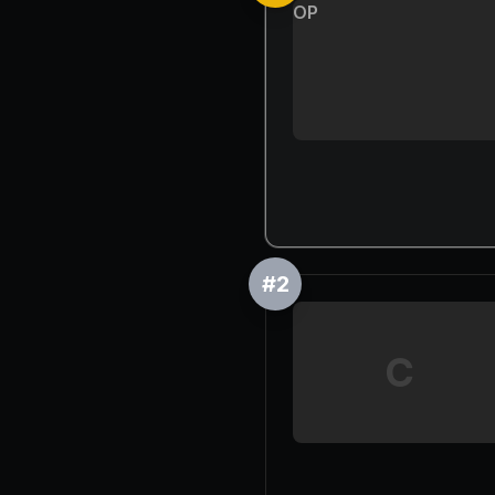
OP
#
2
C