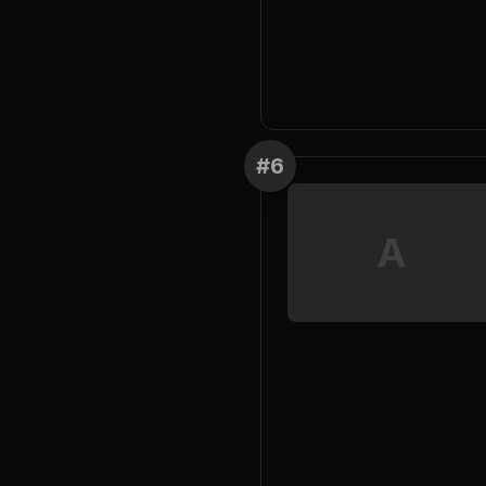
#
6
A