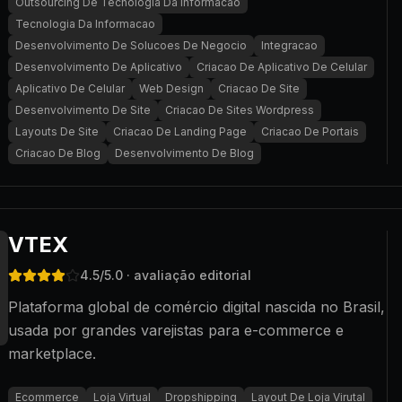
Outsourcing De Tecnologia Da Informacao
Tecnologia Da Informacao
Desenvolvimento De Solucoes De Negocio
Integracao
Desenvolvimento De Aplicativo
Criacao De Aplicativo De Celular
Aplicativo De Celular
Web Design
Criacao De Site
Desenvolvimento De Site
Criacao De Sites Wordpress
Layouts De Site
Criacao De Landing Page
Criacao De Portais
Criacao De Blog
Desenvolvimento De Blog
VTEX
4.5
/5.0
· avaliação editorial
Plataforma global de comércio digital nascida no Brasil,
usada por grandes varejistas para e-commerce e
marketplace.
Ecommerce
Loja Virtual
Dropshipping
Layout De Loja Virutal