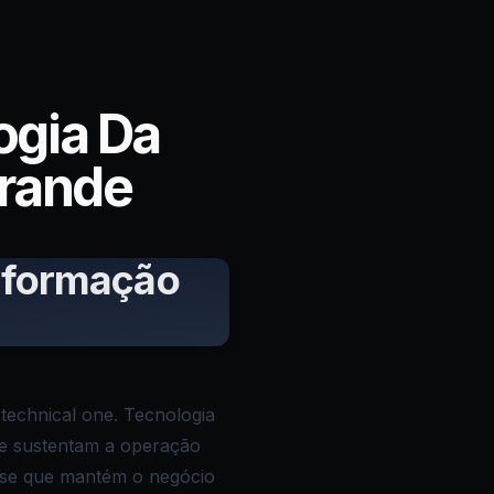
ogia Da
rande
Informação
 technical one. Tecnologia
que sustentam a operação
base que mantém o negócio