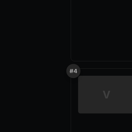
#
4
V