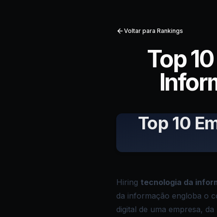
Voltar para Rankings
Top 10
Info
Top 10 Em
Hiring
tecnologia da info
da informação engloba o co
digital de uma empresa, da