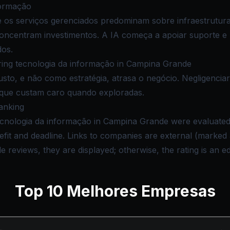
formação
s serviços gerenciados predominam sobre infraestrutura 
concentram investimentos. A IA começa a apoiar suporte 
dos.
ng tecnologia da informação in Campina Grande
sto, e não como estratégia, atrasa o negócio. Negligenci
 que custam caro quando exploradas.
anking
ecnologia da informação in Campina Grande were evaluated 
nefit and deadline. Links to companies are external (marke
reviews, they are displayed; otherwise, the rating is an edi
Top
10
Melhores Empresas