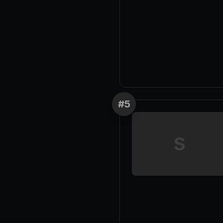
#
5
S