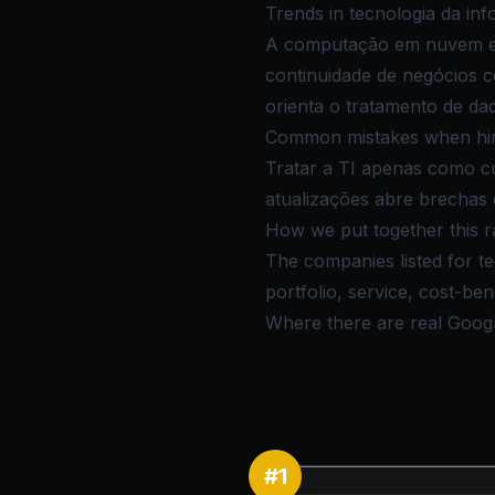
Trends in tecnologia da in
A computação em nuvem e o
continuidade de negócios 
orienta o tratamento de da
Common mistakes when hiri
Tratar a TI apenas como cu
atualizações abre brechas
How we put together this r
The companies listed for t
portfolio, service, cost-be
Where there are real Google 
#
1