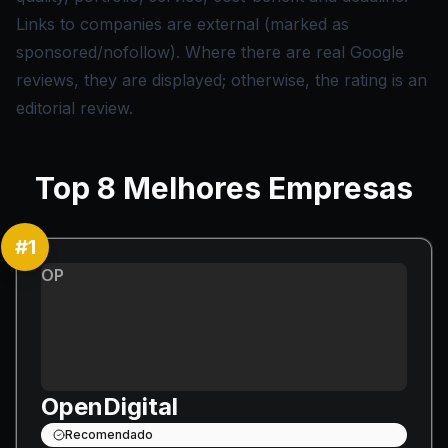
Links to companies are external (marked as
sponsored/nofollow). Where there are real Google
reviews, they are displayed; otherwise, the rating is an
editorial review.
Top
8
Melhores Empresas
#
1
OP
OpenDigital
Recomendado